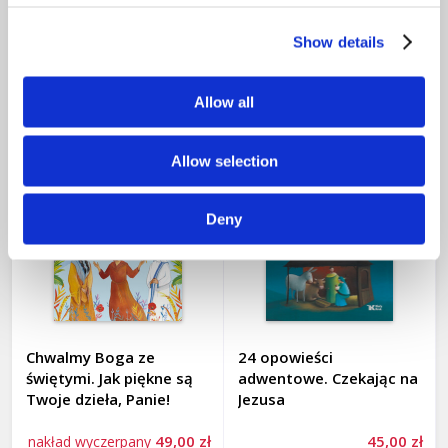
NOWOŚCI
Teresa i Henryk Świeboccy
Show details
PROMOCJE
Thierry Bizot
Tomasz Graff
Allow all
SOPHIE DE MULLENHEIM
Tomasz Gutry
Allow selection
Tomasz Samołyk
Deny
Tymoteusz Pawłowski
Wacław Klag
Waldemar Bzura
Chwalmy Boga ze
24 opowieści
Wiesław Ratajczak
świętymi. Jak piękne są
adwentowe. Czekając na
Twoje dzieła, Panie!
Jezusa
Wiktor Cygan
49,00 zł
45,00 zł
nakład wyczerpany