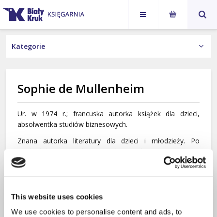
Rafał Sierchuła
Karol
Jan Paweł
NASI AUTORZY
Nawrocki
II
Rafał Zaremba
redakcja: Andrzej Nowak, Krzysztof Ożóg, Leszek Sosnowski
KSIĄŻKI
Robert Kościelny
Sophie de Mullenheim
Wydania Obcojęzyczne
Ryszard Kantor
Książka z autografem
Ryszard Legutko
Ur. w 1974 r.; francuska autorka książek dla dzieci,
absolwentka studiów biznesowych.
Kategorie
Ryszard Rzepecki
Znana autorka literatury dla dzieci i młodzieży. Po
studiach biznesowych pracowała w wydawnictwach, np. w
Autorzy
s. Małgorzata Krupecka
Atlasie zaczynała od pracy sekretarki w redakcji, a potem
sama zaczęła pisać. Spod jej pióra wyszły książki o grach,
Sophie de Mullenheim
potem książki dokumentalne, wreszcie powieści dla
dzieci.
This website uses cookies
Sophie Maraval-Hutin
Od ponad 20 lat zapisuje w zeszytach wszystkie pomysły
We use cookies to personalise content and ads, to