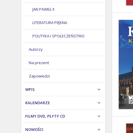
JAN PAWEŁ II
LITERATURA PIĘKNA
POLITYKA I SPOŁECZEŃSTWO
Autorzy
WIARA
Na prezent
ZAGROŻENIA
Zapowiedzi
Adwent i Boże Narodzenie 2025
WPIS
KALENDARZE
FILMY DVD, PŁYTY CD
NOWOŚCI