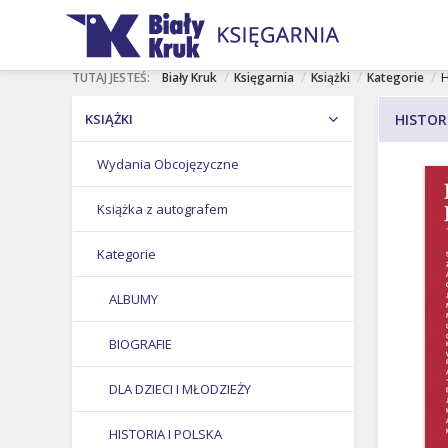
rof. Stefan
Karol
Jan Paweł
NASI AUTORZY
Ciara
Nawrocki
II
/
/
/
/
TUTAJ JESTEŚ:
Biały Kruk
Księgarnia
Książki
Kategorie
H
KSIĄŻKI
HISTOR
Wydania Obcojęzyczne
Książka z autografem
Kategorie
ALBUMY
BIOGRAFIE
DLA DZIECI I MŁODZIEŻY
HISTORIA I POLSKA