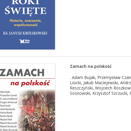
Zamach na polskość
.
Adam Bujak
,
Przemysław Czar
Lisicki
,
Jakub Maciejewski
,
Andr
Reszczyński
,
Wojciech Roszkow
Sosnowski
,
Krzysztof Szczucki
,