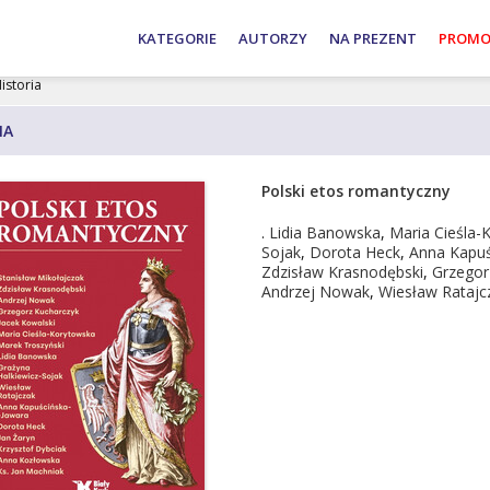
Adam
Andrzej
Wojciech
KATEGORIE
AUTORZY
NA PREZENT
PROMO
Bujak
Nowak
Roszkowski
istoria
IA
Polski etos romantyczny
.
Lidia Banowska
,
Maria Cieśla-
Sojak
,
Dorota Heck
,
Anna Kapuś
Zdzisław Krasnodębski
,
Grzegor
Andrzej Nowak
,
Wiesław Ratajc