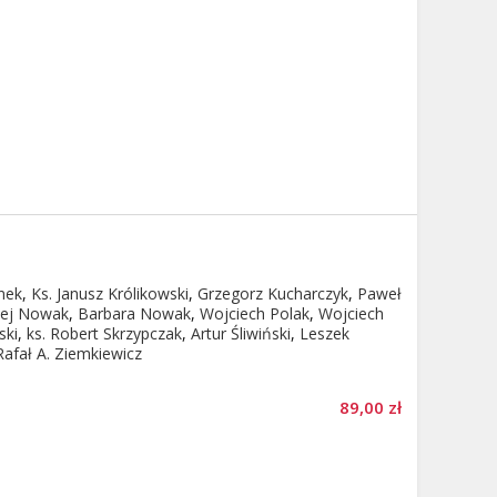
nek
,
Ks. Janusz Królikowski
,
Grzegorz Kucharczyk
,
Paweł
zej Nowak
,
Barbara Nowak
,
Wojciech Polak
,
Wojciech
ski
,
ks. Robert Skrzypczak
,
Artur Śliwiński
,
Leszek
Rafał A. Ziemkiewicz
89,00 zł