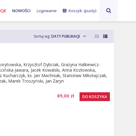
ks. Waldemar
abp Marek
G
CJE
NOWOŚCI
Logowanie
Koszyk:
(pusty)
Chrostowski
Jędraszewski
Ku
Sortuj wg:
DATY PUBLIKACJI
Korytowska
,
Krzysztof Dybciak
,
Grażyna Halkiewicz-
cińska-Jawara
,
Jacek Kowalski
,
Anna Kozłowska
,
z Kucharczyk
,
ks. Jan Machniak
,
Stanisław Mikołajczak
,
zak
,
Marek Troszyński
,
Jan Żaryn
89,00 zł
DO KOSZYKA