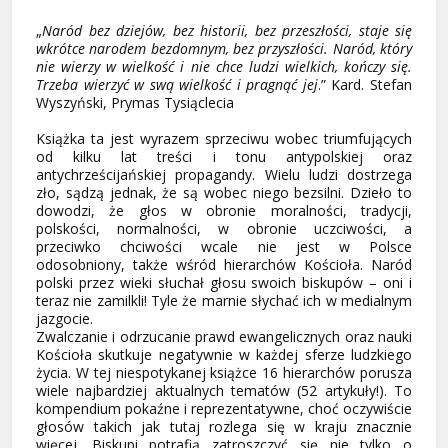
„
Naród bez dziejów, bez historii, bez przeszłości, staje się
wkrótce narodem bezdomnym, bez przyszłości. Naród, który
nie wierzy w wielkość i nie chce ludzi wielkich, kończy się.
Trzeba wierzyć w swą wielkość i pragnąć jej
.” Kard. Stefan
Wyszyński, Prymas Tysiąclecia
Książka ta jest wyrazem sprzeciwu wobec triumfujących
od kilku lat treści i tonu antypolskiej oraz
antychrześcijańskiej propagandy. Wielu ludzi dostrzega
zło, sądzą jednak, że są wobec niego bezsilni. Dzieło to
dowodzi, że głos w obronie moralności, tradycji,
polskości, normalności, w obronie uczciwości, a
przeciwko chciwości wcale nie jest w Polsce
odosobniony, także wśród hierarchów Kościoła. Naród
polski przez wieki słuchał głosu swoich biskupów – oni i
teraz nie zamilkli! Tyle że marnie słychać ich w medialnym
jazgocie.
Zwalczanie i odrzucanie prawd ewangelicznych oraz nauki
Kościoła skutkuje negatywnie w każdej sferze ludzkiego
życia. W tej niespotykanej książce 16 hierarchów porusza
wiele najbardziej aktualnych tematów (52 artykuły!). To
kompendium pokaźne i reprezentatywne, choć oczywiście
głosów takich jak tutaj rozlega się w kraju znacznie
więcej. Biskupi potrafią zatroszczyć się nie tylko o