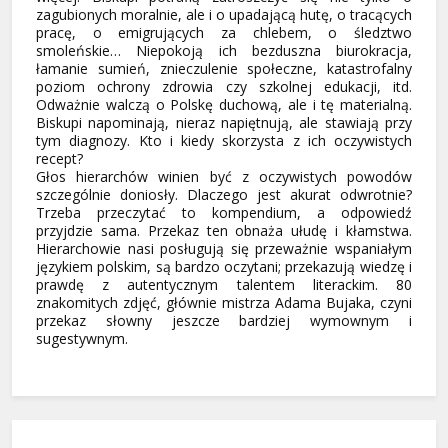
zagubionych moralnie, ale i o upadającą hutę, o tracących
pracę, o emigrujących za chlebem, o śledztwo
smoleńskie… Niepokoją ich bezduszna biurokracja,
łamanie sumień, znieczulenie społeczne, katastrofalny
poziom ochrony zdrowia czy szkolnej edukacji, itd.
Odważnie walczą o Polskę duchową, ale i tę materialną.
Biskupi napominają, nieraz napiętnują, ale stawiają przy
tym diagnozy. Kto i kiedy skorzysta z ich oczywistych
recept?
Głos hierarchów winien być z oczywistych powodów
szczególnie doniosły. Dlaczego jest akurat odwrotnie?
Trzeba przeczytać to kompendium, a odpowiedź
przyjdzie sama. Przekaz ten obnaża ułudę i kłamstwa.
Hierarchowie nasi posługują się przeważnie wspaniałym
językiem polskim, są bardzo oczytani; przekazują wiedzę i
prawdę z autentycznym talentem literackim. 80
znakomitych zdjęć, głównie mistrza Adama Bujaka, czyni
przekaz słowny jeszcze bardziej wymownym i
sugestywnym.