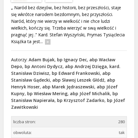
„ Naród bez dziejów, bez historii, bez przeszłości, staje
się wkrótce narodem bezdomnym, bez przyszłości.
Naród, który nie wierzy w wielkość i nie chce ludzi
wielkich, kończy się. Trzeba wierzyć w swą wielkość i
pragnąć jej .” Kard. Stefan Wyszyński, Prymas Tysiąclecia
Książka ta jest...
Autorzy:
Adam Bujak
,
bp Ignacy Dec
,
abp Wacław
Depo
,
bp Antoni Dydycz
,
abp Andrzej Dzięga
,
kard.
Stanisław Dziwisz
,
bp Edward Frankowski
,
abp
Stanisław Gądecki
,
abp Sławoj Leszek Głódź
,
abp
Henryk Hoser
,
abp Marek Jędraszewski
,
abp Józef
Kupny
,
bp Wiesław Mering
,
abp Józef Michalik
,
bp
Stanisław Napierała
,
bp Krzysztof Zadarko
,
bp Józef
Zawitkowski
liczba stron:
280
obwoluta:
tak