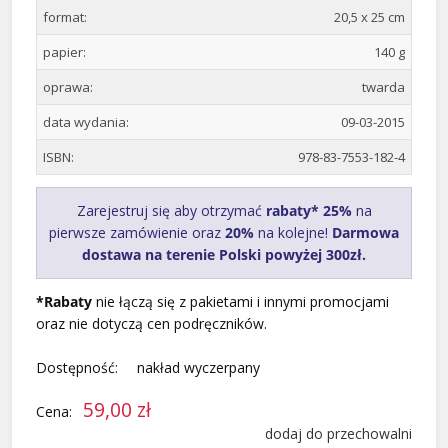
format:
20,5 x 25 cm
papier:
140 g
oprawa:
twarda
data wydania:
09-03-2015
ISBN:
978-83-7553-182-4
Zarejestruj się aby otrzymać
rabaty* 25%
na
pierwsze zamówienie oraz
20%
na kolejne!
Darmowa
dostawa na terenie Polski powyżej 300zł.
*Rabaty
nie łączą się z pakietami i innymi promocjami
oraz nie dotyczą cen podręczników.
Dostępność:
nakład wyczerpany
59,00 zł
Cena:
dodaj do przechowalni