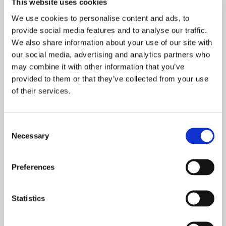
This website uses cookies
NOWOŚCI
We use cookies to personalise content and ads, to
PROMOCJE
provide social media features and to analyse our traffic.
We also share information about your use of our site with
our social media, advertising and analytics partners who
may combine it with other information that you’ve
provided to them or that they’ve collected from your use
of their services.
Mała Ojczyzna Jana
Łaska pielgrzymowania.
Pawła II (ang) // The
Santiago de Compostela
Little Homeland of John
(niem) // Die Gnade des
Consent
Necessary
Paul II
Pilgerns. Santiago de
Selection
Compostela
72,45 zł
102,90 zł
nakład wyczerpany
nakład wyczerpany
Preferences
Statistics