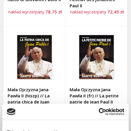
HISTORIA I POLSKA
Paul II
78,75 zł
72,45 zł
nakład wyczerpany
nakład wyczerpany
JAN PAWEŁ II
LITERATURA PIĘKNA
POLITYKA I SPOŁECZEŃSTWO
Autorzy
WIARA
Na prezent
ZAGROŻENIA
Zapowiedzi
Adwent i Boże Narodzenie 2025
Mała Ojczyzna Jana
Mała Ojczyzna Jana
WPIS
Pawła II (hiszp) // La
Pawła II (fr) // La petite
patria chica de Juan
patrie de Jean Paul II
Pablo II
KALENDARZE
78,75 zł
78,75 zł
nakład wyczerpany
nakład wyczerpany
FILMY DVD, PŁYTY CD