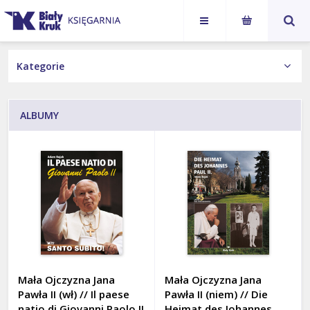
Karol
Jan Paweł
NASI AUTORZY
Nawrocki
II
KSIĄŻKI
ALBUMY
Wydania Obcojęzyczne
Książka z autografem
Kategorie
ALBUMY
BIOGRAFIE
Mała Ojczyzna Jana
Mała Ojczyzna Jana
DLA DZIECI I MŁODZIEŻY
Pawła II (wł) // Il paese
Pawła II (niem) // Die
natio di Giovanni Paolo II
Heimat des Johannes