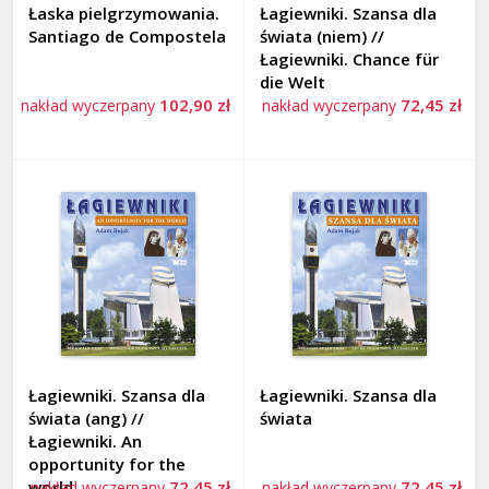
Łaska pielgrzymowania.
Łagiewniki. Szansa dla
Santiago de Compostela
świata (niem) //
Łagiewniki. Chance für
die Welt
102,90 zł
72,45 zł
nakład wyczerpany
nakład wyczerpany
Łagiewniki. Szansa dla
Łagiewniki. Szansa dla
świata (ang) //
świata
Łagiewniki. An
opportunity for the
world
72,45 zł
72,45 zł
nakład wyczerpany
nakład wyczerpany