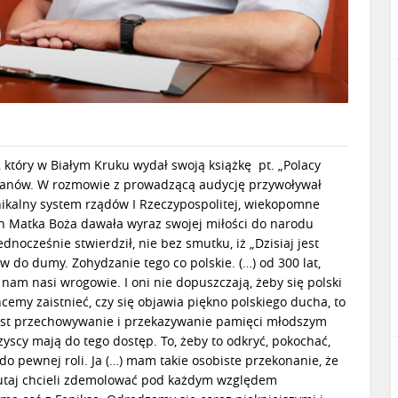
, który w Białym Kruku wydał swoją książkę pt. „Polacy
kalanów. W rozmowie z prowadzącą audycję przywoływał
 unikalny system rządów I Rzeczypospolitej, wiekopomne
ch Matka Boża dawała wyraz swojej miłości do narodu
dnocześnie stwierdził, nie bez smutku, iż „Dzisiaj jest
do dumy. Zohydzanie tego co polskie. (…) od 300 lat,
 nam nasi wrogowie. I oni nie dopuszczają, żeby się polski
hcemy zaistnieć, czy się objawia piękno polskiego ducha, to
 jest przechowywanie i przekazywanie pamięci młodszym
zyscy mają do tego dostęp. To, żeby to odkryć, pokochać,
 pewnej roli. Ja (…) mam takie osobiste przekonanie, że
tutaj chcieli zdemolować pod każdym względem