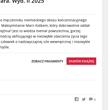
iara. Wyd. II 2025
ał o męczenniku niemieckiego obozu koncentracyjnego
u Maksymilianie Marii Kolbem, który dobrowolnie oddał
ięźnia? Jest to wiedza niemal powszechna, gorzej
mością obfitującego w niezwykłe zdarzenia życia tego
o człowiek o nadzwyczajnej sile wewnętrznej i niezwykle
myśle.
ZOBACZ FRAGMENTY
ZAMÓW KSIĄŻKĘ
0