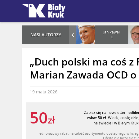
rof. Stefan
Karol
Jan Paweł
NASI AUTORZY
Ciara
Nawrocki
II
„Duch polski ma coś z F
Marian Zawada OCD o P
19 maja 2026
50
Zapisz się na newsletter i
odbie
zł
rabat 50 zł
. Wiedz, co się dzie
na świecie i w Białym Kruk
Jednorazowy rabat na całość asortymentu dostępnego w księgar
Oferta nie łączy się z