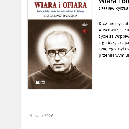
Wiara i of
Czesław Ryszka
Któż nie słysz
Auschwitz, Ojc
życie za współw
z głębszą znajo
świętego. Był t
przenikliwym u
19 maja 2026