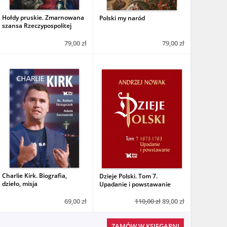
Hołdy pruskie. Zmarnowana
Polski my naród
szansa Rzeczypospolitej
79,00 zł
79,00 zł
Charlie Kirk. Biografia,
Dzieje Polski. Tom 7.
dzieło, misja
Upadanie i powstawanie
69,00 zł
110,00 zł
89,00 zł
ZAMÓW W KSIĘGARNI