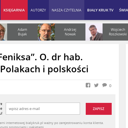
KSIĘGARNIA
BIAŁY KRUK TV
ŚWI
AUTORZY
NASZA CZYTELNIA
Adam
Andrzej
Wojciech
Bujak
Nowak
Roszkowski
eniksa”. O. dr hab.
olakach i polskości
0
rz
je
ZAPISZ
u!
ni internetowej bialykruk.pl ważny po zarejestrowaniu konta klienta.
 innymi promocjami i pakietami.