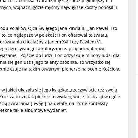
ma coś z Feniksa. Odradzamy się coraz piękniejszymi i
cznych, wojnach, gdzie myśmy największe koszty ponosili i
du Polaków, Ojca Świętego Jana Pawła II: „Jan Paweł II to
to, co najlepsze w polskości i on ofiarował to światu,
 porównania chociażby z Janem XXIII czy Pawłem VI.
takiego agresywnego sekularyzmu zaproponował nowe
wiązanie. Pójście do ludzi. I on odzyskuje miliony ludzi dla
 się geniusz i jego talenty osobiste. To wszystko się
wietnie czuje na takim otwartym plenerze na scenie Kościoła,
w jakiej ukazała się jego książka: „rzeczywiście też swoją
 za to, że tak pięknie to wydało, wiele ilustracji w ogóle
ścią zwracania [uwagi] na detale, na różne konteksty
 piękne takie albumowe wydanie”.