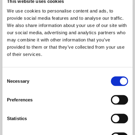
This website uses cookies
NOWOŚCI
We use cookies to personalise content and ads, to
PROMOCJE
provide social media features and to analyse our traffic.
We also share information about your use of our site with
our social media, advertising and analytics partners who
may combine it with other information that you’ve
provided to them or that they’ve collected from your use
of their services.
Katedra i uniwersytet. O
966. Chrzest Polski
kryzysie i nadziei
chrześcijańskiej
Consent
Necessary
cywilizacji
Selection
69,00 zł
69,00 zł
nakład wyczerpany
nakład wyczerpany
Preferences
Statistics