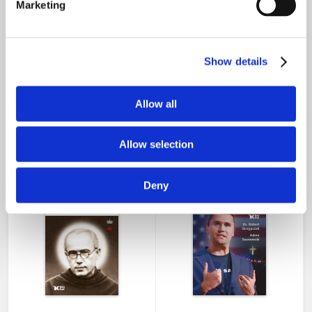
Marketing
Show details
Między nieładem a
Wynalazca i darczyńca.
niewolą. Krótka historia
Biografia Ignacego
Allow all
myśli politycznej
Łukasiewicza
69,00 zł
69,00 zł
nakład wyczerpany
Allow selection
Deny