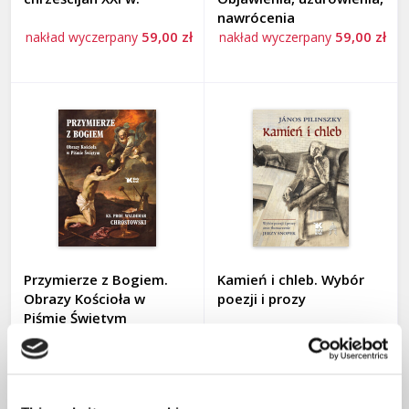
Prezent na Chrzest
nawrócenia
59,00 zł
59,00 zł
nakład wyczerpany
nakład wyczerpany
Prezent na Dzień Matki
Prezent na Pierwszą Komunię
Prezent na ślub
Prezent na urodziny i imieniny
Prezent na Wielkanoc
Zapowiedzi
Przymierze z Bogiem.
Kamień i chleb. Wybór
WPIS
Obrazy Kościoła w
poezji i prozy
Piśmie Świętym
KALENDARZE
65,00 zł
69,00 zł
FILMY DVD, PŁYTY CD