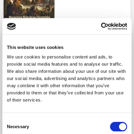
promocja
This website uses cookies
PAKIET Historia i teraźniejszość tom 1 i tom 2 w
cenie 80 zł
We use cookies to personalise content and ads, to
provide social media features and to analyse our traffic.
We also share information about your use of our site with
80,00 zł
98,00 zł
our social media, advertising and analytics partners who
may combine it with other information that you’ve
DO KOSZYKA
provided to them or that they’ve collected from your use
of their services.
Consent
Necessary
Selection