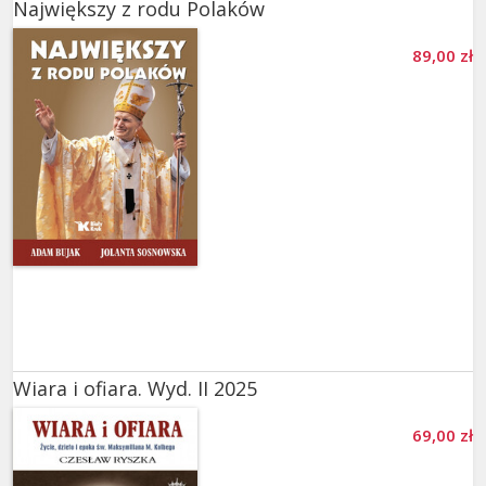
Największy z rodu Polaków
NOWOŚCI
Prezent na ślub
89,00 zł
PROMOCJE
Prezent na urodziny i imieniny
Prezent na Wielkanoc
Wiara i ofiara. Wyd. II 2025
69,00 zł