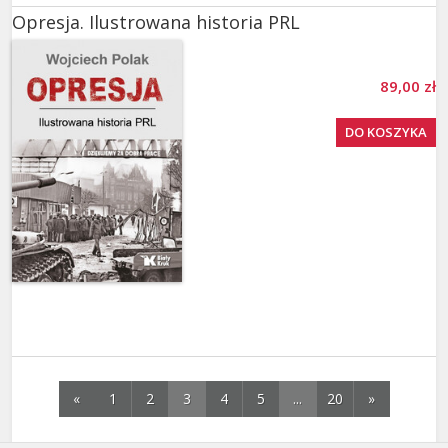
Opresja. Ilustrowana historia PRL
89,00 zł
DO KOSZYKA
«
1
2
3
4
5
...
20
»