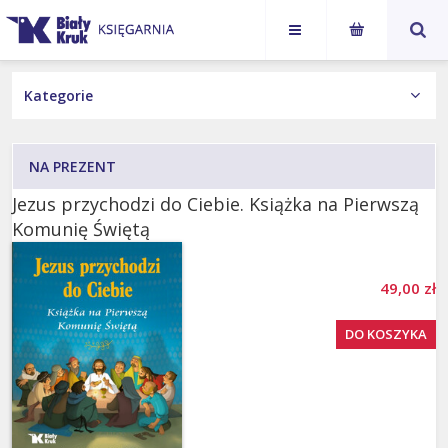
Karol
Jan Paweł
NASI AUTORZY
Nawrocki
II
KSIĄŻKI
NA PREZENT
Wydania Obcojęzyczne
Jezus przychodzi do Ciebie. Książka na Pierwszą
Komunię Świętą
Książka z autografem
Kategorie
49,00 zł
Autorzy
DO KOSZYKA
Na prezent
Prezent dla babci i dziadka