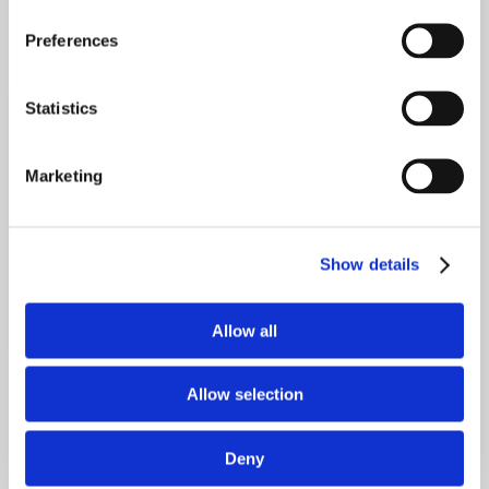
Preferences
Z Jezusem przez życie
Statistics
79,00 zł
Marketing
DO KOSZYKA
Show details
Allow all
Allow selection
Świat Apostołów
Deny