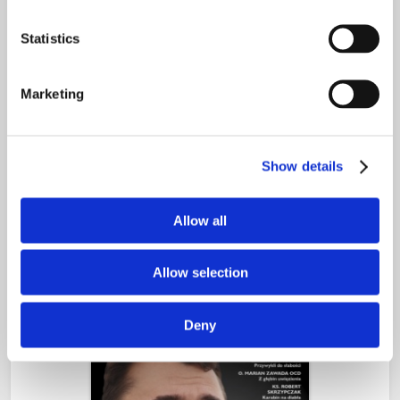
Statistics
Marketing
WPIS 12/2025 (e-wydanie)
Show details
ZOBACZ FRAGMENTY
ZAMÓW KSIĄŻKĘ
Allow all
Allow selection
Deny