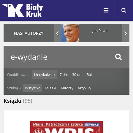
Karol
Jan Paweł
NASI AUTORZY
Nawrocki
II
Opublikowane:
Kiedykolwiek
7 dni
30 dni
Rok
SZUKAJ
Szukaj w:
Wszystko
Książki
Autorzy
Artykuły
Książki
(95)