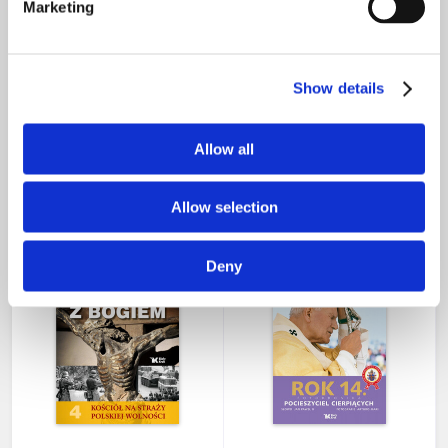
Marketing
Show details
Rok 27. W drodze do
Rok 4. Czas stanu
domu Ojca
wojennego
Allow all
93,45 zł
93,45 zł
nakład wyczerpany
nakład wyczerpany
Allow selection
Deny