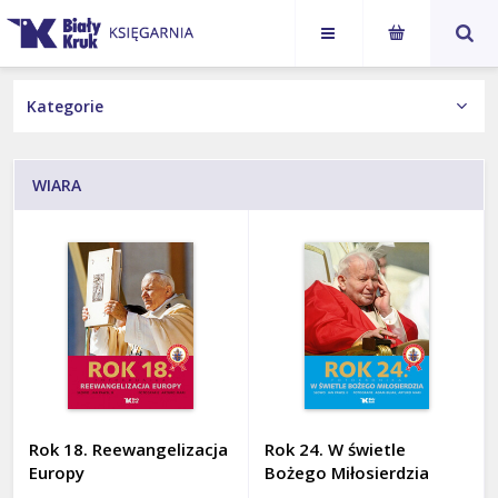
Karol
Jan Paweł
NASI AUTORZY
Nawrocki
II
KSIĄŻKI
WIARA
Wydania Obcojęzyczne
ALBUMY
Książka z autografem
BIOGRAFIE
Kategorie
DLA DZIECI I MŁODZIEŻY
HISTORIA I POLSKA
JAN PAWEŁ II
Rok 18. Reewangelizacja
Rok 24. W świetle
LITERATURA PIĘKNA
Europy
Bożego Miłosierdzia