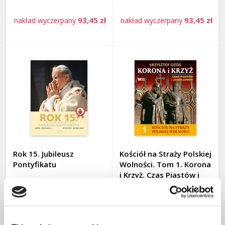
POLITYKA I SPOŁECZEŃSTWO
93,45 zł
93,45 zł
nakład wyczerpany
nakład wyczerpany
WIARA
ZAGROŻENIA
Adwent i Boże Narodzenie 2025
Autorzy
Na prezent
Zapowiedzi
Rok 15. Jubileusz
Kościół na Straży Polskiej
WPIS
Pontyfikatu
Wolności. Tom 1. Korona
i Krzyż. Czas Piastów i
Jagiellonów
KALENDARZE
93,45 zł
93,45 zł
nakład wyczerpany
nakład wyczerpany
FILMY DVD, PŁYTY CD