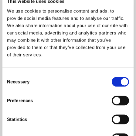
This website uses cookies
NOWOŚCI
We use cookies to personalise content and ads, to
PROMOCJE
provide social media features and to analyse our traffic.
We also share information about your use of our site with
our social media, advertising and analytics partners who
may combine it with other information that you’ve
provided to them or that they’ve collected from your use
of their services.
Rok 25. Ćwierćwiecze
Skarby klasztorów
pontyfikatu
Consent
Necessary
Selection
93,45 zł
93,45 zł
nakład wyczerpany
nakład wyczerpany
Preferences
Statistics