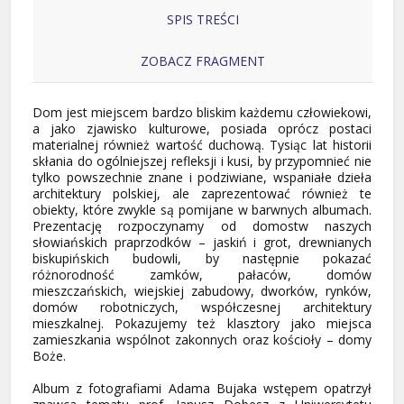
SPIS TREŚCI
ZOBACZ FRAGMENT
Dom jest miejscem bardzo bliskim każdemu człowiekowi,
a jako zjawisko kulturowe, posiada oprócz postaci
materialnej również wartość duchową. Tysiąc lat historii
skłania do ogólniejszej refleksji i kusi, by przypomnieć nie
tylko powszechnie znane i podziwiane, wspaniałe dzieła
architektury polskiej, ale zaprezentować również te
obiekty, które zwykle są pomijane w barwnych albumach.
Prezentację rozpoczynamy od domostw naszych
słowiańskich praprzodków – jaskiń i grot, drewnianych
biskupińskich budowli, by następnie pokazać
różnorodność zamków, pałaców, domów
mieszczańskich, wiejskiej zabudowy, dworków, rynków,
domów robotniczych, współczesnej architektury
mieszkalnej. Pokazujemy też klasztory jako miejsca
zamieszkania wspólnot zakonnych oraz kościoły – domy
Boże.
Album z fotografiami Adama Bujaka wstępem opatrzył