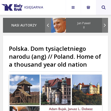
Karol
Jan Paweł
NASI AUTORZY
Nawrocki
II
Polska. Dom tysiącletniego
narodu (ang) // Poland. Home of
a thousand year old nation