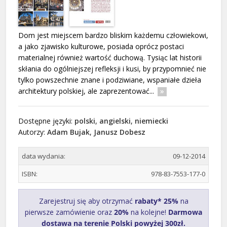
Dom jest miejscem bardzo bliskim każdemu człowiekowi,
a jako zjawisko kulturowe, posiada oprócz postaci
materialnej również wartość duchową. Tysiąc lat historii
skłania do ogólniejszej refleksji i kusi, by przypomnieć nie
tylko powszechnie znane i podziwiane, wspaniałe dzieła
architektury polskiej, ale zaprezentować...
Dostępne języki:
polski
,
angielski
,
niemiecki
Autorzy:
Adam Bujak
,
Janusz Dobesz
data wydania:
09-12-2014
ISBN:
978-83-7553-177-0
Zarejestruj się aby otrzymać
rabaty* 25%
na
pierwsze zamówienie oraz
20%
na kolejne!
Darmowa
dostawa na terenie Polski powyżej 300zł.