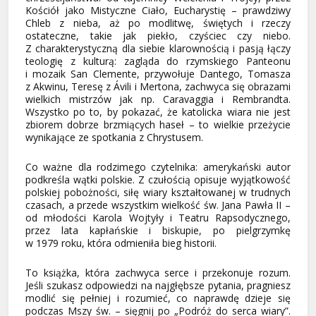
Kościół jako Mistyczne Ciało, Eucharystię – prawdziwy
Chleb z nieba, aż po modlitwę, świętych i rzeczy
ostateczne, takie jak piekło, czyściec czy niebo.
Z charakterystyczną dla siebie klarownością i pasją łączy
teologię z kulturą: zagląda do rzymskiego Panteonu
i mozaik San Clemente, przywołuje Dantego, Tomasza
z Akwinu, Teresę z Ávili i Mertona, zachwyca się obrazami
wielkich mistrzów jak np. Caravaggia i Rembrandta.
Wszystko po to, by pokazać, że katolicka wiara nie jest
zbiorem dobrze brzmiących haseł – to wielkie przeżycie
wynikające ze spotkania z Chrystusem.
Co ważne dla rodzimego czytelnika: amerykański autor
podkreśla wątki polskie. Z czułością opisuje wyjątkowość
polskiej pobożności, siłę wiary kształtowanej w trudnych
czasach, a przede wszystkim wielkość św. Jana Pawła II –
od młodości Karola Wojtyły i Teatru Rapsodycznego,
przez lata kapłańskie i biskupie, po pielgrzymkę
w 1979 roku, która odmieniła bieg historii.
To książka, która zachwyca serce i przekonuje rozum.
Jeśli szukasz odpowiedzi na najgłębsze pytania, pragniesz
modlić się pełniej i rozumieć, co naprawdę dzieje się
podczas Mszy św. – sięgnij po „Podróż do serca wiary”.