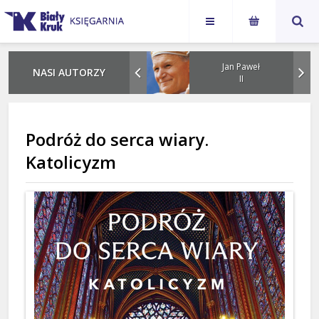
Karol
Jan Paweł
NASI AUTORZY
Nawrocki
II
Podróż do serca wiary.
Katolicyzm