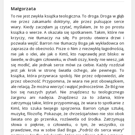
Małgorzata
To nie jest zwykła książka teologiczna. To droga. Droga w głąb
nie przez zakamarki doktryny, ale przez pulsujące serce
wiary. Kiedy zaczęłam ją czytać, myślałam, że to po prostu
książka o wierze. A okazała się spotkaniem. Takim, które nie
krzyczy, nie tłumaczy na siłę. Po prostu otwiera drzwi i
pozwala wejść. Barron nie tłumaczy Boga jak wykładowca on
zaprasza do obecności. Pisze o Nim z niezwykłą łagodnością,
nie jak o idei, ale jak o Kimś, kto naprawdę jest blisko: w
świetle, w drugim człowieku, w chwili ciszy, kiedy nie wiesz, jak
się modlić, ale jednak serce mówi za ciebie. Każdy rozdział
jest jak krok w stronę światła cichego, ale pewnego. To
książka, która przywraca spokój. Nie przez odpowiedzi, ale
przez obecność. Przypomina, że wiara nie jest obowiązkiem,
ale relacją. Że można wierzyć i wątpić jednocześnie. Że Bóg nie
boi się naszych pytań. Nie znajdziesz tu teologicznego
żargonu ani nadęcia. Znajdziesz za to zdania, które
zatrzymują takie, które przypominają, że wiara to spotkanie z
Kimś, kto szuka twojego spojrzenia. Barron cytuje sztukę,
muzykę, filozofię. Pokazuje, że chrześcijaństwo nie stoi obok
świata ono go przenika, rozświetla od środka. Zatrzymują
słowa o pięknie, o człowieku, o tym, że wszystko, co
prawdziwe, ma w sobie ślad Boga. „Podróż do serca wiary”