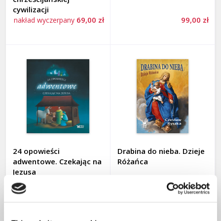
POLITYKA I SPOŁECZEŃSTWO
cywilizacji
69,00 zł
99,00 zł
nakład wyczerpany
WIARA
ZAGROŻENIA
Adwent i Boże Narodzenie 2025
Autorzy
Na prezent
Zapowiedzi
24 opowieści
Drabina do nieba. Dzieje
WPIS
adwentowe. Czekając na
Różańca
Jezusa
KALENDARZE
45,00 zł
59,00 zł
nakład wyczerpany
FILMY DVD, PŁYTY CD