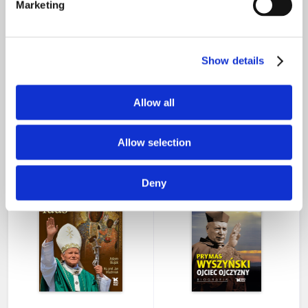
Marketing
Show details
Dekalog
Św. Jan Paweł II Wielki na
drodze Chrystusa
Allow all
59,00 zł
29,00 zł
nakład wyczerpany
Allow selection
Deny