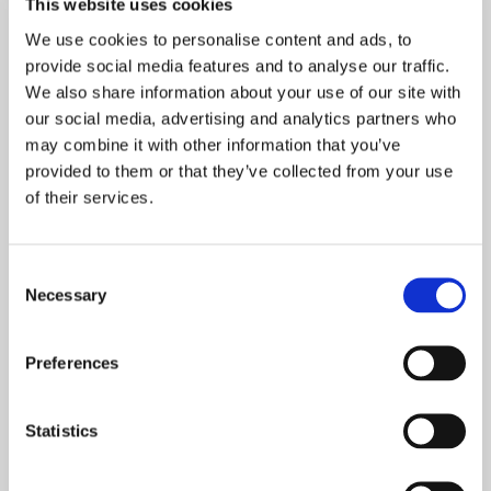
promocja
This website uses cookies
NOWOŚCI
We use cookies to personalise content and ads, to
PROMOCJE
provide social media features and to analyse our traffic.
We also share information about your use of our site with
our social media, advertising and analytics partners who
may combine it with other information that you’ve
provided to them or that they’ve collected from your use
of their services.
Hetman Chrystusa -
PAKIET Hetman
Biografia św. Jana Pawła
Chrystusa - komplet
II Tom 4
tomów 1-4 w
Consent
Necessary
promocyjnej cenie
Selection
169,00 zł
nakład wyczerpany
82,95 zł
331,80 zł
Preferences
Statistics