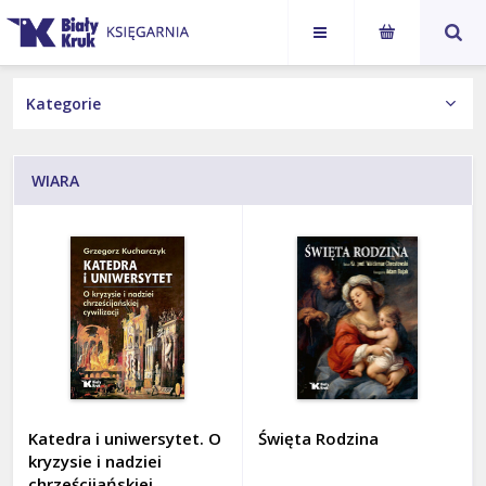
Karol
Jan Paweł
NASI AUTORZY
Nawrocki
II
KSIĄŻKI
WIARA
Wydania Obcojęzyczne
ALBUMY
Książka z autografem
BIOGRAFIE
Kategorie
DLA DZIECI I MŁODZIEŻY
HISTORIA I POLSKA
JAN PAWEŁ II
Katedra i uniwersytet. O
Święta Rodzina
LITERATURA PIĘKNA
kryzysie i nadziei
chrześcijańskiej