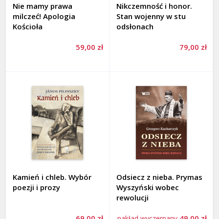
Nie mamy prawa
Nikczemność i honor.
milczeć! Apologia
Stan wojenny w stu
Kościoła
odsłonach
59,00 zł
79,00 zł
Kamień i chleb. Wybór
Odsiecz z nieba. Prymas
poezji i prozy
Wyszyński wobec
rewolucji
69,00 zł
49,00 zł
nakład wyczerpany