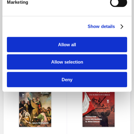
Marketing
Show details
Odpowiedź nieba dla
PAKIET Dzieje Polski
ziemi. Lourdes.
tomy 1 - 5 w cenie 329 zł
Allow all
Objawienia, uzdrowienia,
nawrócenia
59,00 zł
329,00 zł
nakład wyczerpany
424,60 zł
Allow selection
Deny