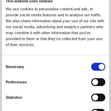
This website uses cookies
NOWOŚCI
We use cookies to personalise content and ads, to
PROMOCJE
provide social media features and to analyse our traffic.
We also share information about your use of our site with
our social media, advertising and analytics partners who
may combine it with other information that you’ve
provided to them or that they’ve collected from your use
of their services.
Pandemia grzechu, czyli
Święty Prymas. Wyd. II
śmierć nauczycielką
2021
życia
Consent
Necessary
Selection
59,00 zł
69,00 zł
nakład wyczerpany
Preferences
promocja
Statistics