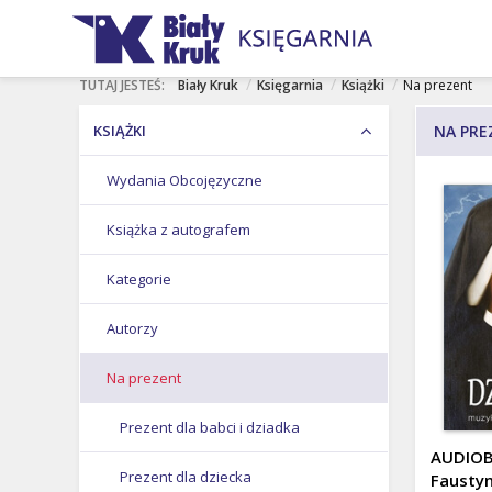
rof. Stefan
Karol
Jan Paweł
NASI AUTORZY
Ciara
Nawrocki
II
/
/
/
TUTAJ JESTEŚ:
Biały Kruk
Księgarnia
Książki
Na prezent
KSIĄŻKI
NA PRE
Wydania Obcojęzyczne
Książka z autografem
Kategorie
Autorzy
Na prezent
Prezent dla babci i dziadka
AUDIOBO
Prezent dla dziecka
Faustyn