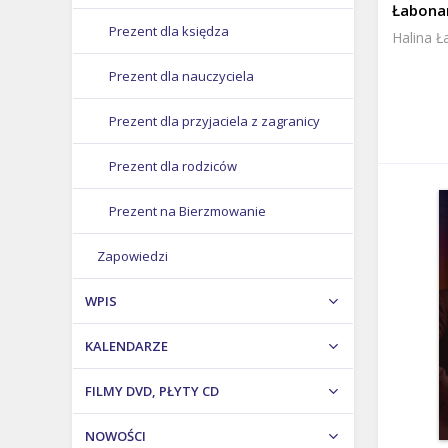
Łabona
Prezent dla księdza
Halina Ł
Prezent dla nauczyciela
Prezent dla przyjaciela z zagranicy
Prezent dla rodziców
Prezent na Bierzmowanie
Zapowiedzi
Prezent na Boże Narodzenie
WPIS
Prezent na Chrzest
KALENDARZE
Prezent na Dzień Matki
FILMY DVD, PŁYTY CD
Prezent na Pierwszą Komunię
NOWOŚCI
Prezent na ślub