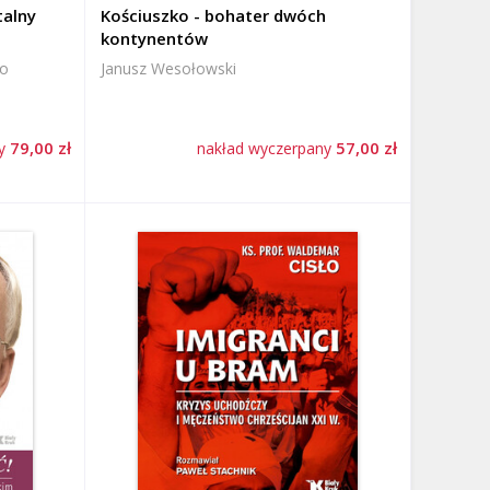
talny
Kościuszko - bohater dwóch
kontynentów
ło
Janusz Wesołowski
79,00 zł
57,00 zł
ny
nakład wyczerpany