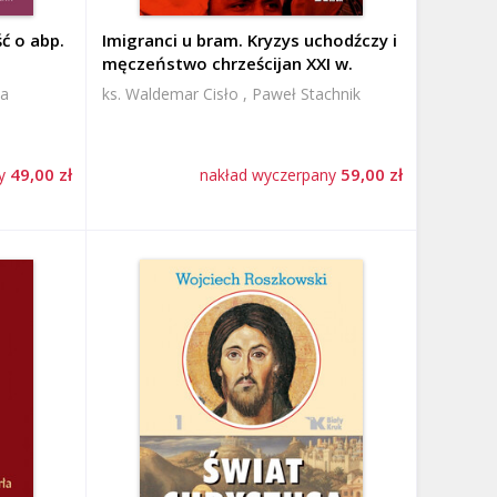
ć o abp.
Imigranci u bram. Kryzys uchodźczy i
męczeństwo chrześcijan XXI w.
ka
ks. Waldemar Cisło , Paweł Stachnik
49,00 zł
59,00 zł
ny
nakład wyczerpany