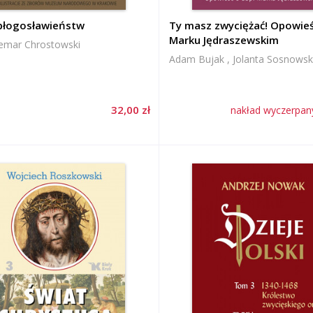
błogosławieństw
Ty masz zwyciężać! Opowieś
Marku Jędraszewskim
demar Chrostowski
Adam Bujak , Jolanta Sosnows
32,00 zł
nakład wyczerpa