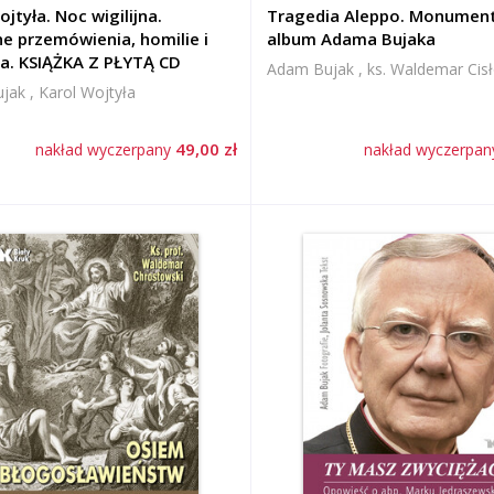
jtyła. Noc wigilijna.
Tragedia Aleppo. Monumen
e przemówienia, homilie i
album Adama Bujaka
a. KSIĄŻKA Z PŁYTĄ CD
Adam Bujak , ks. Waldemar Cis
ak , Karol Wojtyła
49,00 zł
nakład wyczerpany
nakład wyczerpa