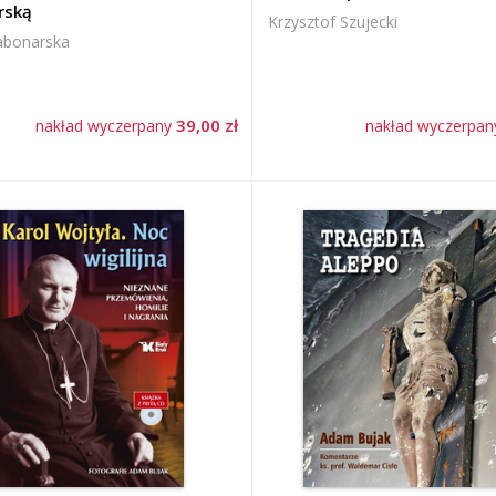
rską
Krzysztof Szujecki
abonarska
39,00 zł
nakład wyczerpany
nakład wyczerpa