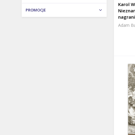
Karol Wo
PROMOCJE
Prezent na urodziny i imieniny
Nieznan
nagrani
Prezent na Wielkanoc
Adam Buj