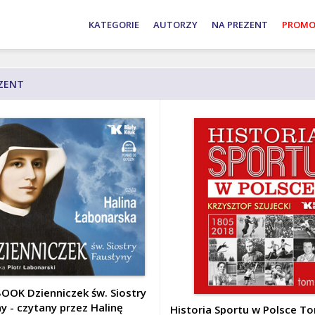
Adam
Andrzej
Wojciech
KATEGORIE
AUTORZY
NA PREZENT
PROMO
Bujak
Nowak
Roszkowski
ZENT
OK Dzienniczek św. Siostry
y - czytany przez Halinę
Historia Sportu w Polsce T