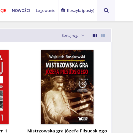
ks. Waldemar
abp Marek
G
CJE
NOWOŚCI
Logowanie
Koszyk:
(pusty)
Chrostowski
Jędraszewski
Ku
Sortuj wg:
om 1
Mistrzowska gra Józefa Piłsudskiego