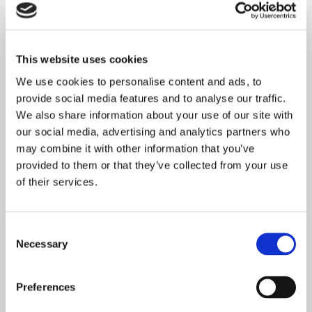
Wojciech Polak
,
Sylwia Galij-
Skarbińska
This website uses cookies
Książka Wojciecha Polaka i Sylwii
We use cookies to personalise content and ads, to
Galij-Skarbińskiej „Zbrodnia i
grabież. Jak Niemcy tuszują prawdę
provide social media features and to analyse our traffic.
o sobie” jest dramatyczną
We also share information about your use of our site with
panoramą trudnych relacji polsko-
our social media, advertising and analytics partners who
niemieckich po 1939 r.
may combine it with other information that you’ve
provided to them or that they’ve collected from your use
of their services.
ZOBACZ FRAGMENTY
ZAMÓW KSIĄŻKĘ
Consent
Necessary
Selection
Wojna i dziedzictwo.
Preferences
Historia najnowsza