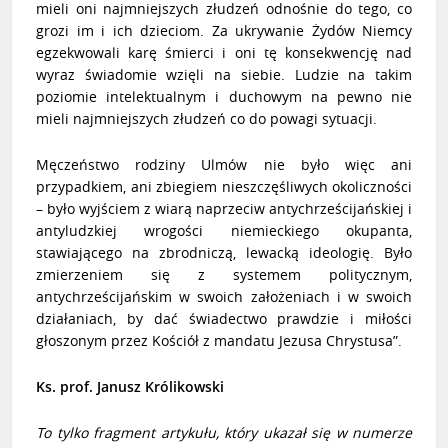
mieli oni najmniejszych złudzeń odnośnie do tego, co
grozi im i ich dzieciom. Za ukrywanie Żydów Niemcy
egzekwowali karę śmierci i oni tę konsekwencję nad
wyraz świadomie wzięli na siebie. Ludzie na takim
poziomie intelektualnym i duchowym na pewno nie
mieli najmniejszych złudzeń co do powagi sytuacji.
Męczeństwo rodziny Ulmów nie było więc ani
przypadkiem, ani zbiegiem nieszczęśliwych okoliczności
– było wyjściem z wiarą naprzeciw antychrześcijańskiej i
antyludzkiej wrogości niemieckiego okupanta,
stawiającego na zbrodniczą, lewacką ideologię. Było
zmierzeniem się z systemem politycznym,
antychrześcijańskim w swoich założeniach i w swoich
działaniach, by dać świadectwo prawdzie i miłości
głoszonym przez Kościół z mandatu Jezusa Chrystusa”.
Ks. prof. Janusz Królikowski
To tylko fragment artykułu, który ukazał się w numerze