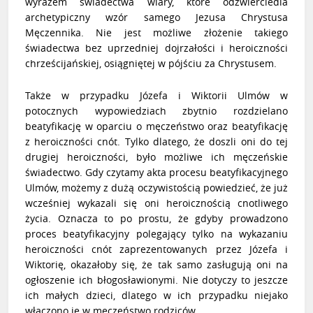
wyrazem świadectwa wiary, które odzwierciedla
archetypiczny wzór samego Jezusa Chrystusa
Męczennika. Nie jest możliwe złożenie takiego
świadectwa bez uprzedniej dojrzałości i heroiczności
chrześcijańskiej, osiągniętej w pójściu za Chrystusem.
Także w przypadku Józefa i Wiktorii Ulmów w
potocznych wypowiedziach zbytnio rozdzielano
beatyfikację w oparciu o męczeństwo oraz beatyfikację
z heroiczności cnót. Tylko dlatego, że doszli oni do tej
drugiej heroiczności, było możliwe ich męczeńskie
świadectwo. Gdy czytamy akta procesu beatyfikacyjnego
Ulmów, możemy z dużą oczywistością powiedzieć, że już
wcześniej wykazali się oni heroicznością cnotliwego
życia. Oznacza to po prostu, że gdyby prowadzono
proces beatyfikacyjny polegający tylko na wykazaniu
heroiczności cnót zaprezentowanych przez Józefa i
Wiktorię, okazałoby się, że tak samo zasługują oni na
ogłoszenie ich błogosławionymi. Nie dotyczy to jeszcze
ich małych dzieci, dlatego w ich przypadku niejako
włączono je w męczeństwo rodziców.