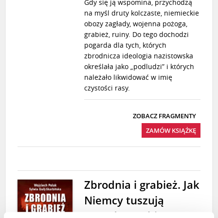
Gdy się ją wspomina, przychodzą
na myśl druty kolczaste, niemieckie
obozy zagłady, wojenna pożoga,
grabież, ruiny. Do tego dochodzi
pogarda dla tych, których
zbrodnicza ideologia nazistowska
określała jako „podludzi” i których
należało likwidować w imię
czystości rasy.
ZOBACZ FRAGMENTY
ZAMÓW KSIĄŻKĘ
Zbrodnia i grabież. Jak
Niemcy tuszują
prawdę o sobie.