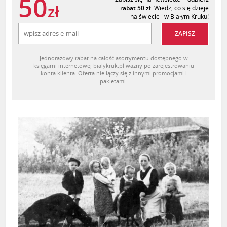
50
zł
rabat 50 zł
. Wiedz, co się dzieje
na świecie i w Białym Kruku!
ZAPISZ
Jednorazowy rabat na całość asortymentu dostępnego w
księgarni internetowej bialykruk.pl ważny po zarejestrowaniu
konta klienta. Oferta nie łączy się z innymi promocjami i
pakietami.