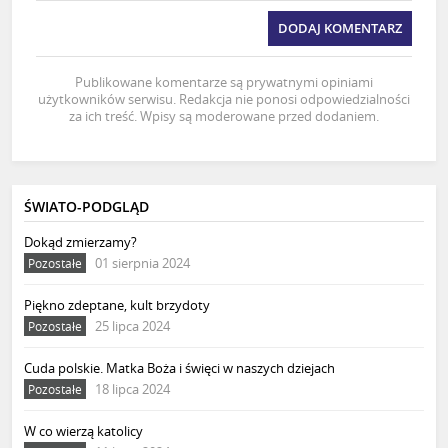
DODAJ KOMENTARZ
Publikowane komentarze są prywatnymi opiniami
użytkowników serwisu. Redakcja nie ponosi odpowiedzialności
za ich treść. Wpisy są moderowane przed dodaniem.
ŚWIATO-PODGLĄD
Dokąd zmierzamy?
01 sierpnia 2024
Pozostałe
Piękno zdeptane, kult brzydoty
25 lipca 2024
Pozostałe
Cuda polskie. Matka Boża i święci w naszych dziejach
18 lipca 2024
Pozostałe
W co wierzą katolicy