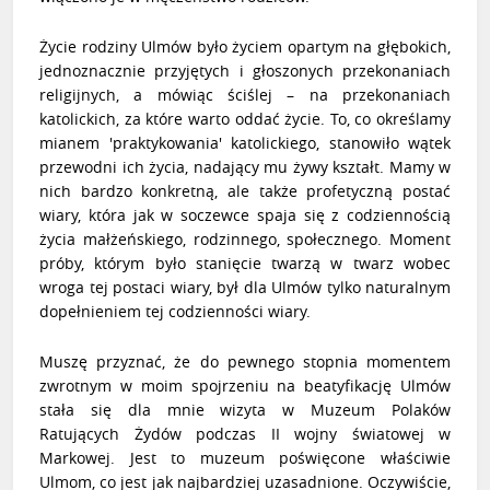
Życie rodziny Ulmów było życiem opartym na głębokich,
jednoznacznie przyjętych i głoszonych przekonaniach
religijnych, a mówiąc ściślej – na przekonaniach
katolickich, za które warto oddać życie. To, co określamy
mianem 'praktykowania' katolickiego, stanowiło wątek
przewodni ich życia, nadający mu żywy kształt. Mamy w
nich bardzo konkretną, ale także profetyczną postać
wiary, która jak w soczewce spaja się z codziennością
życia małżeńskiego, rodzinnego, społecznego. Moment
próby, którym było stanięcie twarzą w twarz wobec
wroga tej postaci wiary, był dla Ulmów tylko naturalnym
dopełnieniem tej codzienności wiary.
Muszę przyznać, że do pewnego stopnia momentem
zwrotnym w moim spojrzeniu na beatyfikację Ulmów
stała się dla mnie wizyta w Muzeum Polaków
Ratujących Żydów podczas II wojny światowej w
Markowej. Jest to muzeum poświęcone właściwie
Ulmom, co jest jak najbardziej uzasadnione. Oczywiście,