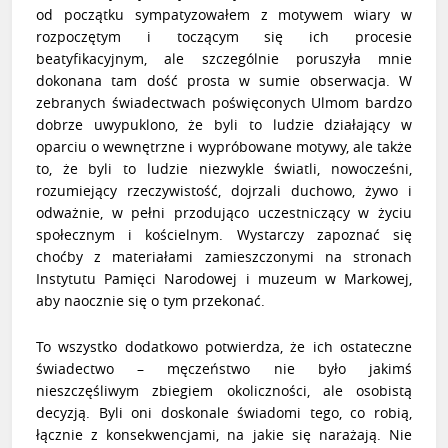
od początku sympatyzowałem z motywem wiary w
rozpoczętym i toczącym się ich procesie
beatyfikacyjnym, ale szczególnie poruszyła mnie
dokonana tam dość prosta w sumie obserwacja. W
zebranych świadectwach poświęconych Ulmom bardzo
dobrze uwypuklono, że byli to ludzie działający w
oparciu o wewnętrzne i wypróbowane motywy, ale także
to, że byli to ludzie niezwykle światli, nowocześni,
rozumiejący rzeczywistość, dojrzali duchowo, żywo i
odważnie, w pełni przodująco uczestniczący w życiu
społecznym i kościelnym. Wystarczy zapoznać się
choćby z materiałami zamieszczonymi na stronach
Instytutu Pamięci Narodowej i muzeum w Markowej,
aby naocznie się o tym przekonać.
To wszystko dodatkowo potwierdza, że ich ostateczne
świadectwo – męczeństwo nie było jakimś
nieszczęśliwym zbiegiem okoliczności, ale osobistą
decyzją. Byli oni doskonale świadomi tego, co robią,
łącznie z konsekwencjami, na jakie się narażają. Nie