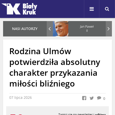
Karol
Jan Paweł
NASI AUTORZY
Nawrocki
II
Rodzina Ulmów
potwierdziła absolutny
charakter przykazania
miłości bliźniego
07 lipca 2026
0
Zapisz się na newsletter i
odbierz