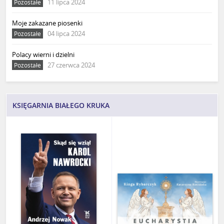
11 lipca 2024
Pozostałe
Moje zakazane piosenki
04 lipca 2024
Pozostałe
Polacy wierni i dzielni
27 czerwca 2024
Pozostałe
KSIĘGARNIA BIAŁEGO KRUKA