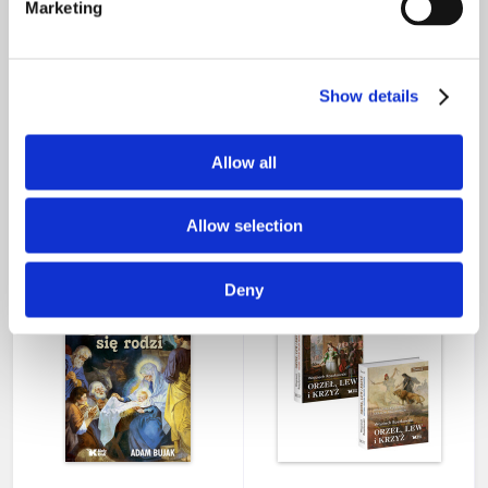
Marketing
Show details
Polska. Dwanaście
Wawel. Skarbiec wiary i
wieków
polskości
Allow all
149,00 zł
149,00 zł
nakład wyczerpany
nakład wyczerpany
Allow selection
promocja
Deny