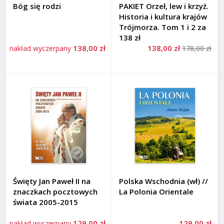
Bóg się rodzi
PAKIET Orzeł, lew i krzyż.
Historia i kultura krajów
Trójmorza. Tom 1 i 2 za
138 zł
138,00 zł
138,00 zł
nakład wyczerpany
178,00 zł
Święty Jan Paweł II na
Polska Wschodnia (wł) //
znaczkach pocztowych
La Polonia Orientale
świata 2005-2015
129,00 zł
129,00 zł
nakład wyczerpany