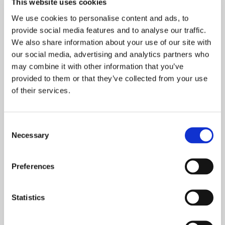
promocja
This website uses cookies
NOWOŚCI
Prezent na Wielkanoc
We use cookies to personalise content and ads, to
PROMOCJE
provide social media features and to analyse our traffic.
We also share information about your use of our site with
our social media, advertising and analytics partners who
may combine it with other information that you’ve
provided to them or that they’ve collected from your use
of their services.
PAKIET Hetman
Wawel. Skarbiec wiary i
Chrystusa - komplet
polskości (ang) // Wawel.
tomów 1-4 w
Treasury of Polish Faith
Consent
Necessary
promocyjnej cenie
and Identity
Selection
169,00 zł
nakład wyczerpany
149,00 zł
331,80 zł
Preferences
Statistics