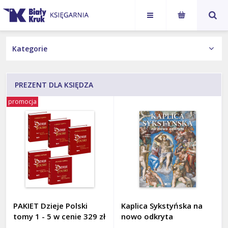
Karol
Jan Paweł
NASI AUTORZY
Nawrocki
II
KSIĄŻKI
PREZENT DLA KSIĘDZA
Wydania Obcojęzyczne
promocja
Książka z autografem
Kategorie
Autorzy
Prezent dla babci i dziadka
Na prezent
Prezent dla dziecka
PAKIET Dzieje Polski
Kaplica Sykstyńska na
Prezent dla księdza
tomy 1 - 5 w cenie 329 zł
nowo odkryta