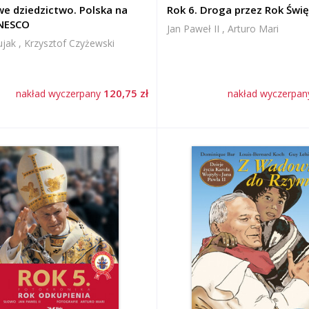
e dziedzictwo. Polska na
Rok 6. Droga przez Rok Świę
UNESCO
Jan Paweł II , Arturo Mari
ak , Krzysztof Czyżewski
120,75 zł
nakład wyczerpany
nakład wyczerpa