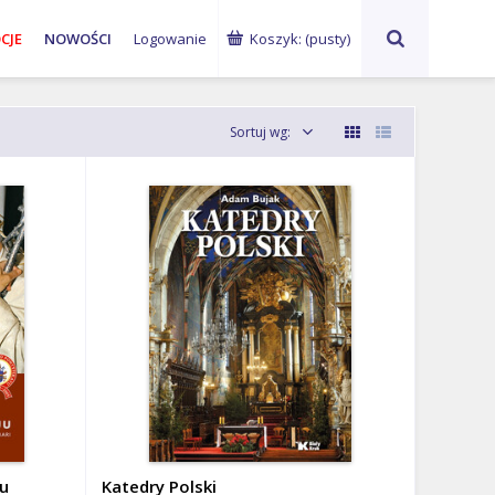
ks. Waldemar
abp Marek
G
CJE
NOWOŚCI
Logowanie
Koszyk:
(pusty)
Chrostowski
Jędraszewski
Ku
Sortuj wg:
ju
Katedry Polski