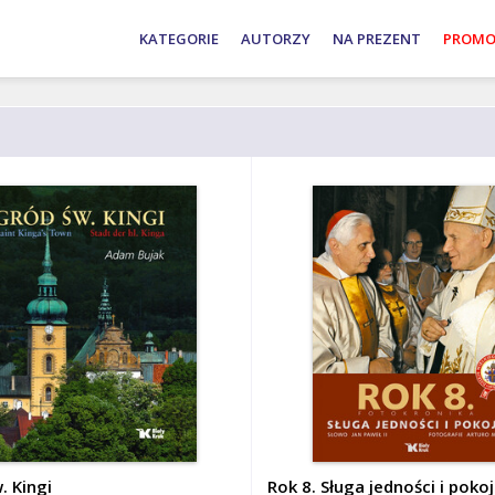
Adam
Andrzej
Wojciech
KATEGORIE
AUTORZY
NA PREZENT
PROMO
Bujak
Nowak
Roszkowski
. Kingi
Rok 8. Sługa jedności i poko