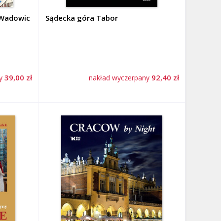
Z Wadowic
Sądecka góra Tabor
39,00 zł
92,40 zł
ny
nakład wyczerpany