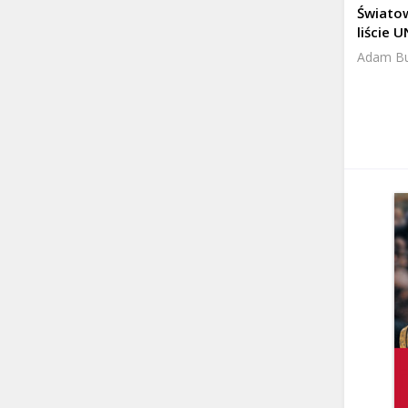
Światow
liście 
Adam Buj