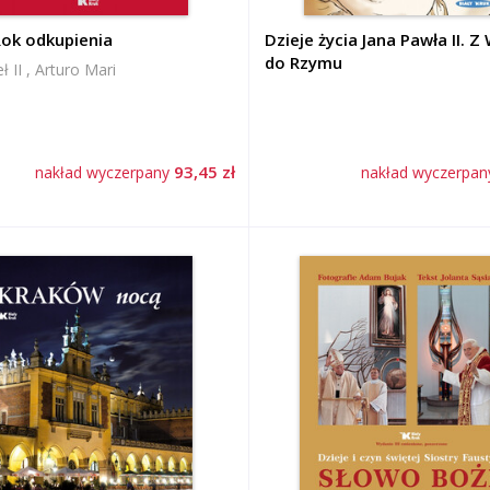
Rok odkupienia
Dzieje życia Jana Pawła II. 
do Rzymu
ł II , Arturo Mari
93,45 zł
nakład wyczerpany
nakład wyczerpa