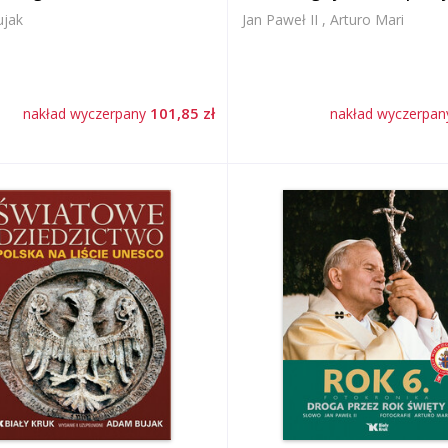
jak
Jan Paweł II , Arturo Mari
101,85 zł
nakład wyczerpany
nakład wyczerpa