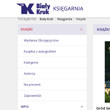
rof. Stefan
Karol
Jan Paweł
NASI AUTORZY
Ciara
Nawrocki
II
/
/
TUTAJ JESTEŚ:
Biały Kruk
Księgarnia
Książki
KSIĄŻKI
KSIĄŻKI
Wydania Obcojęzyczne
Książka z autografem
Kategorie
Autorzy
Na prezent
Zapowiedzi
WPIS
Gród św