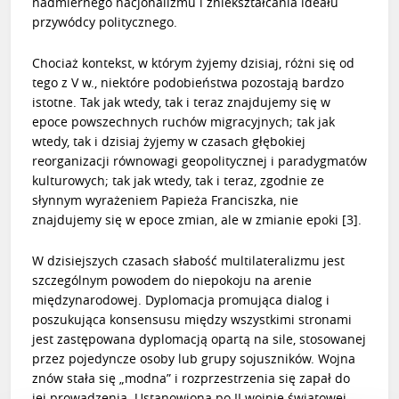
nadmiernego nacjonalizmu i zniekształcania ideału
przywódcy politycznego.
Chociaż kontekst, w którym żyjemy dzisiaj, różni się od
tego z V w., niektóre podobieństwa pozostają bardzo
istotne. Tak jak wtedy, tak i teraz znajdujemy się w
epoce powszechnych ruchów migracyjnych; tak jak
wtedy, tak i dzisiaj żyjemy w czasach głębokiej
reorganizacji równowagi geopolitycznej i paradygmatów
kulturowych; tak jak wtedy, tak i teraz, zgodnie ze
słynnym wyrażeniem
Papieża Franciszka
, nie
znajdujemy się w epoce zmian, ale w zmianie epoki
[3]
.
W dzisiejszych czasach słabość multilateralizmu jest
szczególnym powodem do niepokoju na arenie
międzynarodowej. Dyplomacja promująca dialog i
poszukująca konsensusu między wszystkimi stronami
jest zastępowana dyplomacją opartą na sile, stosowanej
przez pojedyncze osoby lub grupy sojuszników. Wojna
znów stała się „modna” i rozprzestrzenia się zapał do
jej prowadzenia. Ustanowiona po II wojnie światowej