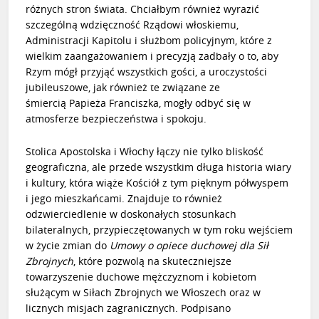
różnych stron świata. Chciałbym również wyrazić
szczególną wdzięczność Rządowi włoskiemu,
Administracji Kapitolu i służbom policyjnym, które z
wielkim zaangażowaniem i precyzją zadbały o to, aby
Rzym mógł przyjąć wszystkich gości, a uroczystości
jubileuszowe, jak również te związane ze
śmiercią
Papieża Franciszka
, mogły odbyć się w
atmosferze bezpieczeństwa i spokoju.
Stolica Apostolska i Włochy łączy nie tylko bliskość
geograficzna, ale przede wszystkim długa historia wiary
i kultury, która wiąże Kościół z tym pięknym półwyspem
i jego mieszkańcami. Znajduje to również
odzwierciedlenie w doskonałych stosunkach
bilateralnych, przypieczętowanych w tym roku wejściem
w życie zmian do
Umowy o opiece duchowej dla Sił
Zbrojnych
, które pozwolą na skuteczniejsze
towarzyszenie duchowe mężczyznom i kobietom
służącym w Siłach Zbrojnych we Włoszech oraz w
licznych misjach zagranicznych. Podpisano