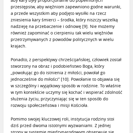
aby kary były proporcjonalne do popełnionych
przestępstw, aby więźniom zapewniono godne warunki,
a przede wszystkim aby podjęto wysiłki na rzecz
zniesienia kary śmierci – środka, który niszczy wszelką
nadzieję na przebaczenie i odnowę
[9]
. Nie możemy
również zapominać o cierpieniu tak wielu więźniów
przetrzymywanych z powodów politycznych w wielu
krajach.
Ponadto, z perspektywy chrześcijańskiej, człowiek został
stworzony na obraz i podobieństwo Boga, który
„powołując go do istnienia z miłości, powołał go
jednocześnie do miłości”
[10]
. Powołanie to objawia się
w szczególny i wyjątkowy sposób w rodzinie. To właśnie
w tym kontekście uczymy się kochać i wspierać zdolność
służenia życiu, przyczyniając się w ten sposób do
rozwoju społeczeństwa i misji Kościoła.
Pomimo swojej kluczowej roli, instytucja rodziny stoi
dziś przed dwoma istotnymi wyzwaniami. Z jednej
strony w systemie międzynarodowym obserwuje się