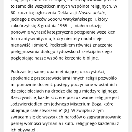
to samo dla wszystkich innych wspólnot religijnych. W
60. rocznicę ogłoszenia Deklaracji
Nostra aetate
,
jednego z owoców Soboru Watykańskiego II, który
zakończył się 8 grudnia 1965 r., miałem okazję
ponownie wyrazić kategoryczne potępienie wszelkich
form antysemityzmu, który niestety nadal sieje
nienawiść i śmierć. Podkreśliłem również znaczenie
pielęgnowania dialogu żydowsko-chrześcijańskiego,
pogłębiając nasze wspólne korzenie biblijne.
Podczas tej samej upamiętniającej uroczystości,
spotkanie z przedstawicielami innych religii pozwoliło
mi ponownie docenić postępy poczynione w ostatnich
dziesięcioleciach na drodze dialogu międzyreligijnego.
Rzeczywiście, każde szczere poszukiwanie religijne jest
„odzwierciedleniem jedynego Misterium Boga, które
obejmuje całe stworzenie”
[8]
. W związku z tym
zwracam się do wszystkich narodów o zagwarantowanie
pełnej wolności wyznania i kultu religijnego każdemu z
ich obywateli.