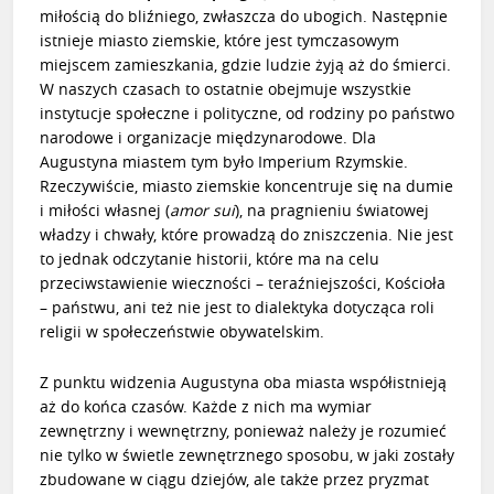
miłością do bliźniego, zwłaszcza do ubogich. Następnie
istnieje miasto ziemskie, które jest tymczasowym
miejscem zamieszkania, gdzie ludzie żyją aż do śmierci.
W naszych czasach to ostatnie obejmuje wszystkie
instytucje społeczne i polityczne, od rodziny po państwo
narodowe i organizacje międzynarodowe. Dla
Augustyna miastem tym było Imperium Rzymskie.
Rzeczywiście, miasto ziemskie koncentruje się na dumie
i miłości własnej (
amor sui
), na pragnieniu światowej
władzy i chwały, które prowadzą do zniszczenia. Nie jest
to jednak odczytanie historii, które ma na celu
przeciwstawienie wieczności – teraźniejszości, Kościoła
– państwu, ani też nie jest to dialektyka dotycząca roli
religii w społeczeństwie obywatelskim.
Z punktu widzenia Augustyna oba miasta współistnieją
aż do końca czasów. Każde z nich ma wymiar
zewnętrzny i wewnętrzny, ponieważ należy je rozumieć
nie tylko w świetle zewnętrznego sposobu, w jaki zostały
zbudowane w ciągu dziejów, ale także przez pryzmat