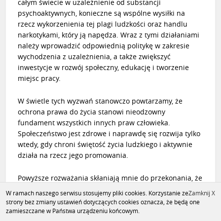
całym świecie w uzależnienie od substancji
psychoaktywnych, konieczne są wspólne wysiłki na
rzecz wykorzenienia tej plagi ludzkości oraz handlu
narkotykami, który ją napędza. Wraz z tymi działaniami
należy wprowadzić odpowiednią politykę w zakresie
wychodzenia z uzależnienia, a także zwiększyć
inwestycje w rozwój społeczny, edukację i tworzenie
miejsc pracy.
W świetle tych wyzwań stanowczo powtarzamy, że
ochrona prawa do życia stanowi nieodzowny
fundament wszystkich innych praw człowieka.
Społeczeństwo jest zdrowe i naprawdę się rozwija tylko
wtedy, gdy chroni świętość życia ludzkiego i aktywnie
działa na rzecz jego promowania.
Powyższe rozważania skłaniają mnie do przekonania, że
w obecnej sytuacji mamy do czynienia ze swoistym
W ramach naszego serwisu stosujemy pliki cookies. Korzystanie ze
Zamknij X
„zwarciem” w zakresie praw człowieka. Prawo do
strony bez zmiany ustawień dotyczących cookies oznacza, że będą one
wolności wypowiedzi, wolności sumienia, wolności
zamieszczane w Państwa urządzeniu końcowym.