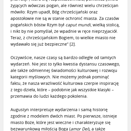
żyjących wówczas pogan, ale również wielu chrześcijan
mówiło: Rzym upadł, Bóg chrześcijański oraz
apostołowie nie są w stanie ochronić miasta. Za czasów
pogańskich bóstw Rzym był
caput mundi
, wielką stolicą,
i nikt by nie pomyślał, że wpadnie w ręce nieprzyjaciół.
Teraz, z chrześcijańskim Bogiem, to wielkie miasto nie
wydawało się już bezpieczne”
[2]
.
Oczywiście, nasze czasy są bardzo odległe od tamtych
wydarzeń. Nie jest to tylko kwestia dystansu czasowego,
ale także odmiennej świadomości kulturowej i rozwoju
kategorii myślowych. Nie możemy jednak pominąć
faktu, że nasza wrażliwość kulturowa czerpie inspirację
z tego dzieła, które – podobnie jak wszystkie klasyki –
przemawia do ludzi każdego pokolenia.
Augustyn interpretuje wydarzenia i samą historię
zgodnie z modelem dwóch miast. Po pierwsze, istnieje
miasto Boże, które jest wieczne i charakteryzuje się
bezwarunkową miłością Boga (
amor Dei
), a także