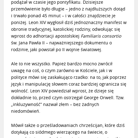
podążał w czasie jego pontyfikatu. Dzisiejsze
przemówienie było długie – jedno z najdłuższych dotąd
i trwało ponad 45 minut – i w całości znajdziecie je
poniżej. Leon XIV wygłosił dziś jednoznaczny manifest w
obronie tradycyjnej, katolickiej rodziny, odwołując się
wprost do adhortacji apostolskiej
Familiaris consortio
św. Jana Pawła II – najważniejszego dokumentu o
rodzinie, jaki powstał po II wojnie światowej.
Ale to nie wszystko. Papież bardzo mocno zwrócił
uwagę na coś, o czym zarówno w Kościele, jak i w
polityce mówi się zaskakująco rzadko: na to, jak poprzez
język i manipulację słowem coraz bardziej ogranicza się
wolność. Leon XIV powiedział wprost, że dzieje się
dokładnie to, przed czym ostrzegał George Orwell. Tzw.
„inkluzywność” nazwał złem – bez żadnych
niedomówień.
Mówił także o prześladowaniach chrześcijan, które dziś
dotykają co siódmego wierzącego na świecie, o