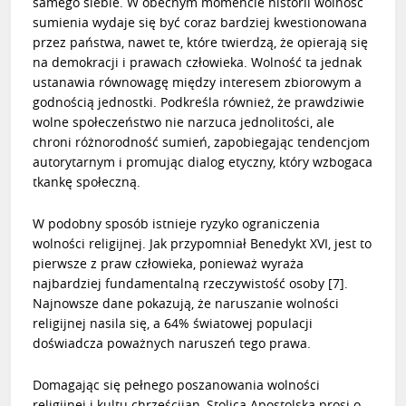
samego siebie. W obecnym momencie historii wolność
sumienia wydaje się być coraz bardziej kwestionowana
przez państwa, nawet te, które twierdzą, że opierają się
na demokracji i prawach człowieka. Wolność ta jednak
ustanawia równowagę między interesem zbiorowym a
godnością jednostki. Podkreśla również, że prawdziwie
wolne społeczeństwo nie narzuca jednolitości, ale
chroni różnorodność sumień, zapobiegając tendencjom
autorytarnym i promując dialog etyczny, który wzbogaca
tkankę społeczną.
W podobny sposób istnieje ryzyko ograniczenia
wolności religijnej. Jak przypomniał
Benedykt XVI
, jest to
pierwsze z praw człowieka, ponieważ wyraża
najbardziej fundamentalną rzeczywistość osoby
[7]
.
Najnowsze dane pokazują, że naruszanie wolności
religijnej nasila się, a 64% światowej populacji
doświadcza poważnych naruszeń tego prawa.
Domagając się pełnego poszanowania wolności
religijnej i kultu chrześcijan, Stolica Apostolska prosi o