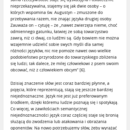
nieprzekazywalna, stajemy się jak dwie osoby – o
których wspomina św. Augustyn – zmuszone do
przebywania razem, nie znając języka drugiej osoby.
Zauważa on – cytuję – że „nawet zwierzęta nieme, choć
odmiennego gatunku, łatwiej ze sobą towarzystwo
zawrą, niż ci dwaj, co ludźmi są. Gdy bowiem nie można
wzajemnie udzielić sobie swych myśli dla samej
różności języków, nic nie pomoże nawet owo wielkie
podobieństwo przyrodzone do towarzyskiego zbliżenia
się ludzi; tak dalece, że milej człowiekowi z psem swoim
obcować, niż z człowiekiem obcym”
[6]
.
Dzisiaj znaczenie słów jest coraz bardziej płynne, a
pojęcia, które reprezentują, stają się jeszcze bardziej
niejednoznaczne. Język nie jest już preferowanym
środkiem, dzięki któremu ludzie poznają się i spotykają.
Co więcej, w zawiłościach semantycznej
niejednoznaczności język coraz częściej staje się bronią
służącą do zwodzenia lub atakowania i obrażania
oponentów. Na nowo potrzebujemy słów, żeby wyrażać