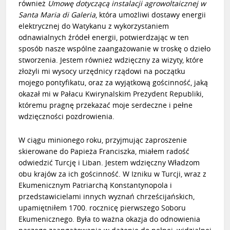
również
Umowę dotyczącą instalacji agrowoltaicznej w
Santa Maria di Galeria
, która umożliwi dostawy energii
elektrycznej do Watykanu z wykorzystaniem
odnawialnych źródeł energii, potwierdzając w ten
sposób nasze wspólne zaangażowanie w troskę o dzieło
stworzenia. Jestem również wdzięczny za wizyty, które
złożyli mi wysocy urzędnicy rządowi na początku
mojego pontyfikatu, oraz za wyjątkową gościnność, jaką
okazał mi w Pałacu Kwirynalskim Prezydent Republiki,
któremu pragnę przekazać moje serdeczne i pełne
wdzięczności pozdrowienia.
W ciągu minionego roku, przyjmując zaproszenie
skierowane do
Papieża Franciszka
, miałem radość
odwiedzić Turcję i Liban. Jestem wdzięczny Władzom
obu krajów za ich gościnność.
W Izniku w Turcji, wraz z
Ekumenicznym Patriarchą Konstantynopola i
przedstawicielami innych wyznań chrześcijańskich,
upamiętniłem 1700. rocznicę pierwszego Soboru
Ekumenicznego
. Była to ważna okazja do odnowienia