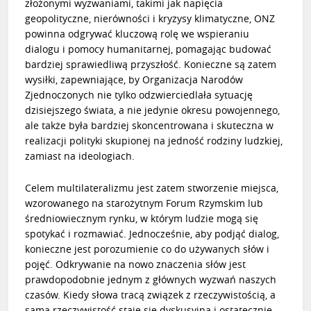
złożonymi wyzwaniami, takimi jak napięcia
geopolityczne, nierówności i kryzysy klimatyczne, ONZ
powinna odgrywać kluczową rolę we wspieraniu
dialogu i pomocy humanitarnej, pomagając budować
bardziej sprawiedliwą przyszłość. Konieczne są zatem
wysiłki, zapewniające, by Organizacja Narodów
Zjednoczonych nie tylko odzwierciedlała sytuację
dzisiejszego świata, a nie jedynie okresu powojennego,
ale także była bardziej skoncentrowana i skuteczna w
realizacji polityki skupionej na jedność rodziny ludzkiej,
zamiast na ideologiach.
Celem multilateralizmu jest zatem stworzenie miejsca,
wzorowanego na starożytnym Forum Rzymskim lub
średniowiecznym rynku, w którym ludzie mogą się
spotykać i rozmawiać. Jednocześnie, aby podjąć dialog,
konieczne jest porozumienie co do używanych słów i
pojęć. Odkrywanie na nowo znaczenia słów jest
prawdopodobnie jednym z głównych wyzwań naszych
czasów. Kiedy słowa tracą związek z rzeczywistością, a
sama rzeczywistość staje się dyskusyjna i ostatecznie