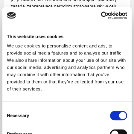
zasada, zabraniająca narodom stosowania siły w celu
naruszania granic innych, została podważona. Pokój nie
jest już postrzegany jako dar i dobro pożądane samo w
sobie, ani jako dążenie do „zachowania ustanowionego
przez Boga porządku, który domaga się doskonalszej
This website uses cookies
sprawiedliwości między ludźmi”
[4]
. Zamiast tego pokój
jest poszukiwany za pomocą broni jako warunek
We use cookies to personalise content and ads, to
potwierdzenia własnej dominacji. Stanowi to poważne
provide social media features and to analyse our traffic.
zagrożenie dla zasad praworządności, które są
We also share information about your use of our site with
podstawą wszelkiego pokojowego współistnienia
our social media, advertising and analytics partners who
obywatelskiego.
may combine it with other information that you’ve
provided to them or that they’ve collected from your use
Ponadto, jak zauważa św. Augustyn, „nie ma nikogo, co
of their services.
by pokoju nie pragnął. Albowiem i ci nawet, co wojny
chcą, dążą tylko do zwycięstwa, a przeto wojując pragną
dojść do zaszczytnego dla siebie pokoju. Bo czymże jest
Consent
zwycięstwo, jeśli nie ujarzmieniem przeciwnika? Gdy
Necessary
Selection
zaś to nastąpi, będzie też i pokój. […] I ci nawet, co chcą
naruszyć już posiadany przez się pokój, nie nienawidzą
pokoju, lecz chcą go wedle swego widzimisię inny mieć.