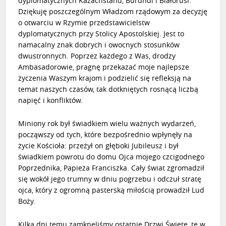
dyplomatycznych Kazachstanu, Burundi i Białorusi.
Dziękuję poszczególnym Władzom rządowym za decyzję
o otwarciu w Rzymie przedstawicielstw
dyplomatycznych przy Stolicy Apostolskiej. Jest to
namacalny znak dobrych i owocnych stosunków
dwustronnych. Poprzez każdego z Was, drodzy
Ambasadorowie, pragnę przekazać moje najlepsze
życzenia Waszym krajom i podzielić się refleksją na
temat naszych czasów, tak dotkniętych rosnącą liczbą
napięć i konfliktów.
Miniony rok był świadkiem wielu ważnych wydarzeń,
począwszy od tych, które bezpośrednio wpłynęły na
życie Kościoła: przeżył on głęboki Jubileusz i był
świadkiem powrotu do domu Ojca mojego czcigodnego
Poprzednika,
Papieża Franciszka
. Cały świat zgromadził
się wokół jego trumny w dniu pogrzebu i odczuł stratę
ojca, który z ogromną pasterską miłością prowadził Lud
Boży.
Kilka dni temu zamknęliśmy ostatnie
Drzwi Święte
, te w