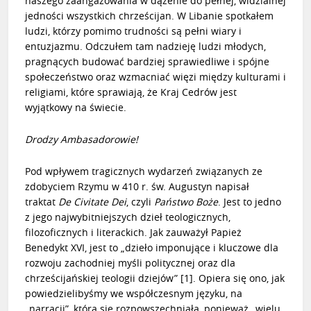
naszego zaangażowania w dążenie do pełnej, widzialnej
jedności wszystkich chrześcijan. W Libanie spotkałem
ludzi, którzy pomimo trudności są pełni wiary i
entuzjazmu. Odczułem tam nadzieję ludzi młodych,
pragnących budować bardziej sprawiedliwe i spójne
społeczeństwo oraz wzmacniać więzi między kulturami i
religiami, które sprawiają, że Kraj Cedrów jest
wyjątkowy na świecie.
Drodzy Ambasadorowie!
Pod wpływem tragicznych wydarzeń związanych ze
zdobyciem Rzymu w 410 r. św. Augustyn napisał
traktat
De Civitate Dei
, czyli
Państwo Boże
. Jest to jedno
z jego najwybitniejszych dzieł teologicznych,
filozoficznych i literackich. Jak zauważył
Papież
Benedykt XVI
, jest to „dzieło imponujące i kluczowe dla
rozwoju zachodniej myśli politycznej oraz dla
chrześcijańskiej teologii dziejów”
[1]
. Opiera się ono, jak
powiedzielibyśmy we współczesnym języku, na
„narracji”, która się rozpowszechniała, ponieważ „wielu