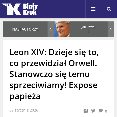
Karol
Jan Paweł
NASI AUTORZY
Nawrocki
II
Leon XIV: Dzieje się to,
co przewidział Orwell.
Stanowczo się temu
sprzeciwiamy! Expose
papieża
09 stycznia 2026
0