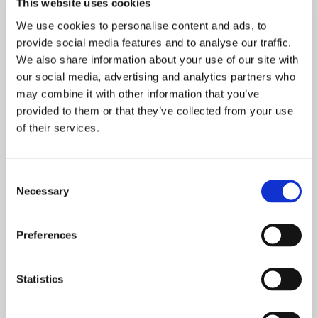
This website uses cookies
NOWOŚCI
We use cookies to personalise content and ads, to
PROMOCJE
provide social media features and to analyse our traffic.
We also share information about your use of our site with
our social media, advertising and analytics partners who
may combine it with other information that you’ve
provided to them or that they’ve collected from your use
of their services.
Wielka Ilustrowana
Ufne Serca. Jan Paweł II i
Historia Kościoła
dzieci. Pamiątka
Pierwszej Komunii
Consent
Necessary
Świętej
Selection
131,25 zł
82,95 zł
nakład wyczerpany
nakład wyczerpany
Preferences
Statistics