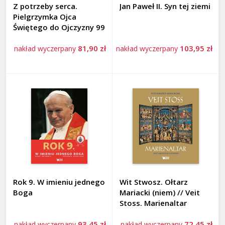
Z potrzeby serca.
Jan Paweł II. Syn tej ziemi
Pielgrzymka Ojca
Świętego do Ojczyzny 99
81,90 zł
103,95 zł
nakład wyczerpany
nakład wyczerpany
Rok 9. W imieniu jednego
Wit Stwosz. Ołtarz
Boga
Mariacki (niem) // Veit
Stoss. Marienaltar
93,45 zł
72,45 zł
nakład wyczerpany
nakład wyczerpany