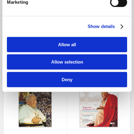
Marketing
Show details
Ars. Dzieje życia św. Jana
Ksiądz Jerzy Popiełuszko.
Marii Vianneya
1947-1984, Walka,
Allow all
Męczeństwo, Pamięć
114,45 zł
93,45 zł
nakład wyczerpany
nakład wyczerpany
Allow selection
Deny