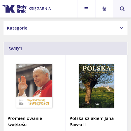
Karol
Jan Paweł
NASI AUTORZY
Nawrocki
II
KSIĄŻKI
ŚWIĘCI
Wydania Obcojęzyczne
Książka z autografem
Kategorie
ALBUMY
BIOGRAFIE
Promieniowanie
Polska szlakiem Jana
DLA DZIECI I MŁODZIEŻY
świętości
Pawła II