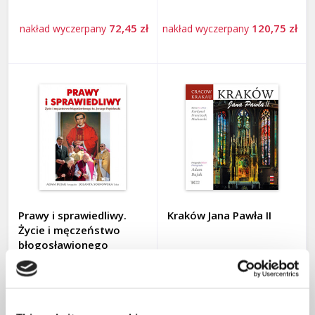
HISTORIA I POLSKA
72,45 zł
120,75 zł
nakład wyczerpany
nakład wyczerpany
JAN PAWEŁ II
LITERATURA PIĘKNA
POLITYKA I SPOŁECZEŃSTWO
Autorzy
WIARA
Na prezent
ZAGROŻENIA
Zapowiedzi
Adwent i Boże Narodzenie 2025
Prawy i sprawiedliwy.
Kraków Jana Pawła II
WPIS
Życie i męczeństwo
błogosławionego
księdza Jerzego
KALENDARZE
Popiełuszki
93,45 zł
80,85 zł
nakład wyczerpany
nakład wyczerpany
FILMY DVD, PŁYTY CD