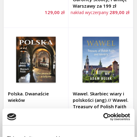
HISTORIA I POLSKA
Warszawy za 199 zł
129,00 zł
289,00 zł
nakład wyczerpany
JAN PAWEŁ II
LITERATURA PIĘKNA
POLITYKA I SPOŁECZEŃSTWO
Autorzy
WIARA
Na prezent
ZAGROŻENIA
Zapowiedzi
Adwent i Boże Narodzenie 2025
Polska. Dwanaście
Wawel. Skarbiec wiary i
WPIS
wieków
polskości (ang) // Wawel.
Treasury of Polish Faith
and Identity
KALENDARZE
149,00 zł
149,00 zł
nakład wyczerpany
FILMY DVD, PŁYTY CD