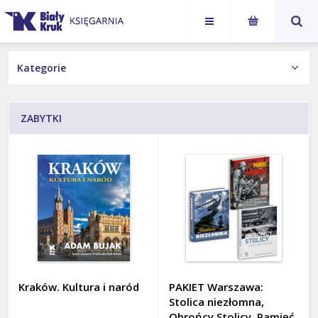
Karol
Jan Paweł
NASI AUTORZY
Nawrocki
II
KSIĄŻKI
ZABYTKI
Wydania Obcojęzyczne
Książka z autografem
Kategorie
ALBUMY
BIOGRAFIE
Kraków. Kultura i naród
PAKIET Warszawa:
DLA DZIECI I MŁODZIEŻY
Stolica niezłomna,
Obrońcy Stolicy, Pamięć