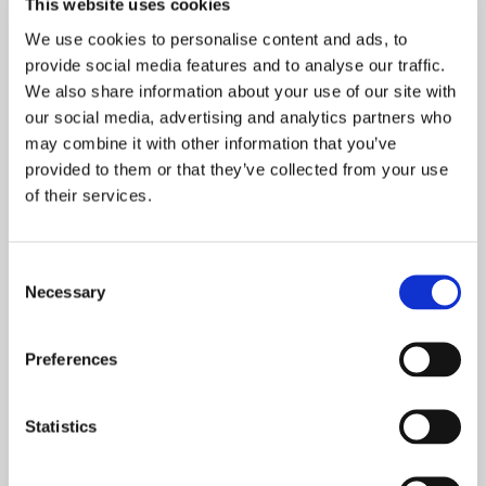
This website uses cookies
NOWOŚCI
We use cookies to personalise content and ads, to
PROMOCJE
provide social media features and to analyse our traffic.
We also share information about your use of our site with
our social media, advertising and analytics partners who
may combine it with other information that you’ve
provided to them or that they’ve collected from your use
of their services.
Wawel. Skarbiec wiary i
Mikołaj Święty. Żywot,
polskości
dzieło i cuda wielkiego
biskupa z Miry
Consent
Necessary
Selection
149,00 zł
79,00 zł
nakład wyczerpany
Preferences
Statistics