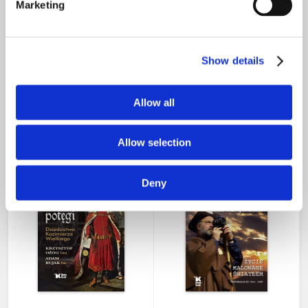
Marketing
Show details
Pamięć Warszawy
Święta Rodzina
Allow all
99,00 zł
99,00 zł
nakład wyczerpany
Allow selection
Deny