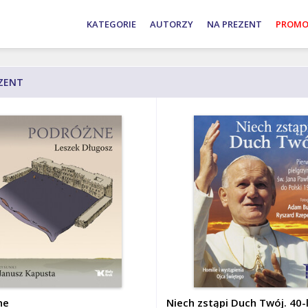
Adam
Andrzej
Wojciech
KATEGORIE
AUTORZY
NA PREZENT
PROMO
Bujak
Nowak
Roszkowski
ZENT
ne
Niech zstąpi Duch Twój. 40-