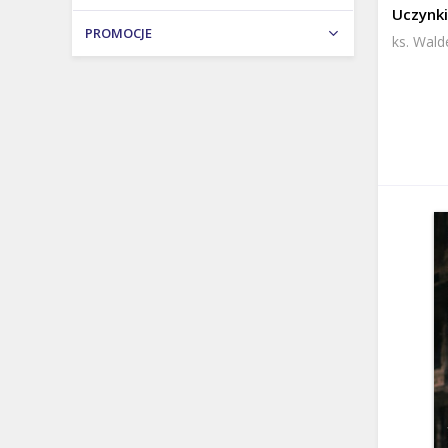
Uczynki
PROMOCJE
Prezent na urodziny i imieniny
ks. Wal
Prezent na Wielkanoc