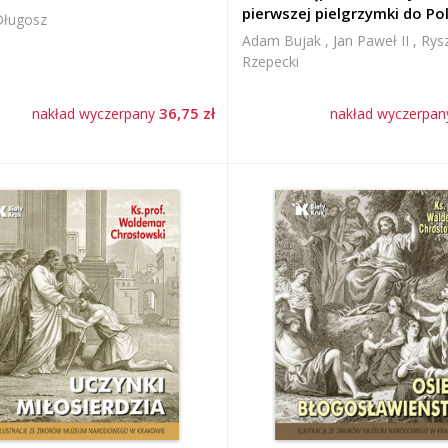
pierwszej pielgrzymki do Pol
Długosz
Adam Bujak , Jan Paweł II , Rys
Rzepecki
36,75 zł
nakład wyczerpany
nakład wyczerpa