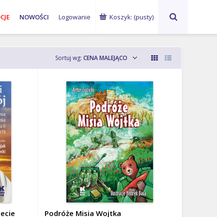
ks. Waldemar
abp Marek
G
CJE
NOWOŚCI
Logowanie
Koszyk:
(pusty)
Chrostowski
Jędraszewski
Ku
Sortuj wg:
CENA MALEJĄCO
lecie
Podróże Misia Wojtka