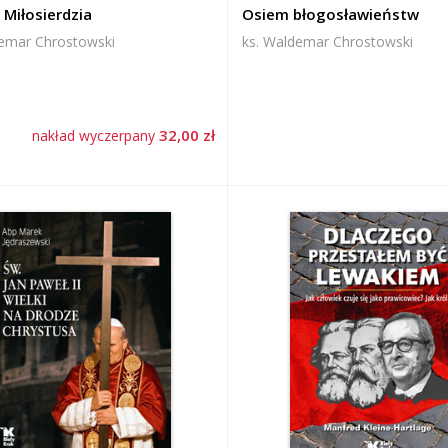
 Miłosierdzia
Osiem błogosławieństw
demar Chrostowski
ks. Waldemar Chrostowski
32,00 zł
nakład wyczerpany