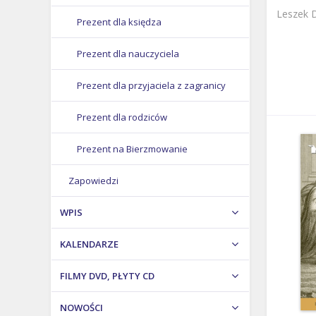
Leszek 
Prezent dla księdza
Prezent dla nauczyciela
Prezent dla przyjaciela z zagranicy
Prezent dla rodziców
Prezent na Bierzmowanie
Zapowiedzi
Prezent na Boże Narodzenie
WPIS
Prezent na Chrzest
KALENDARZE
Prezent na Dzień Matki
FILMY DVD, PŁYTY CD
Prezent na Pierwszą Komunię
NOWOŚCI
Prezent na ślub