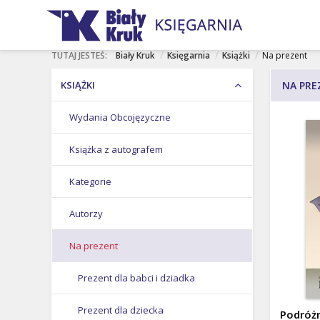
rof. Stefan
Karol
Jan Paweł
NASI AUTORZY
Ciara
Nawrocki
II
/
/
/
TUTAJ JESTEŚ:
Biały Kruk
Księgarnia
Książki
Na prezent
KSIĄŻKI
NA PRE
Wydania Obcojęzyczne
Książka z autografem
Kategorie
Autorzy
Na prezent
Prezent dla babci i dziadka
Prezent dla dziecka
Podróż