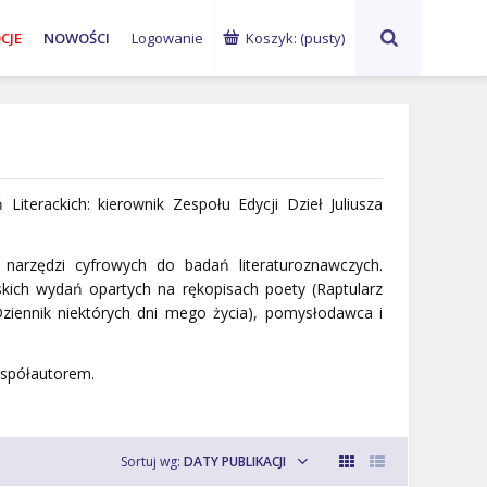
ks. Waldemar
abp Marek
G
CJE
NOWOŚCI
Logowanie
Koszyk:
(pusty)
Chrostowski
Jędraszewski
Ku
 Literackich: kierownik Zespołu Edycji Dzieł Juliusza
u narzędzi cyfrowych do badań literaturoznawczych.
skich wydań opartych na rękopisach poety (
Raptularz
ziennik niektórych dni mego życia
), pomysłodawca i
wspó
łautorem.
Sortuj wg:
DATY PUBLIKACJI