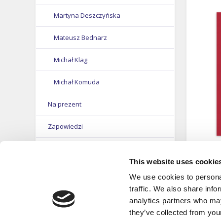
Martyna Deszczyńska
Mateusz Bednarz
Michał Klag
Michał Komuda
Na prezent
Michał Rożek
Zapowiedzi
Michał Tomasz Wójciuk
Polski 
WPIS
Mieczysław Żbik
Lidia Ba
This website uses cookie
Korytows
KALENDARZE
Mirosław Boruta Krakowski
We use cookies to personal
Grażyna..
traffic. We also share info
FILMY DVD, PŁYTY CD
Nelson Pereira
analytics partners who may
they’ve collected from your
NOWOŚCI
Norbert Tomczyk