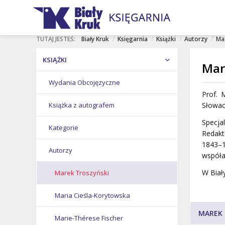
rof. Stefan
Karol
Jan Paweł
NASI AUTORZY
Marek Gałęzowski
Ciara
Nawrocki
II
Marek Gróbarczyk
/
/
/
/
TUTAJ JESTEŚ:
Biały Kruk
Księgarnia
Książki
Autorzy
Ma
KSIĄŻKI
Marek Klecel
Mar
Wydania Obcojęzyczne
Marek Piotr Deszczyński
Prof.
Książka z autografem
Marek Pyza
Słowac
Specja
Kategorie
Marek Sitarz
Redakt
1843–
Autorzy
Marek Skwarnicki
współa
W Biał
Marek Troszyński
Maria Cieśla-Korytowska
MAREK 
Marie-Thérese Fischer