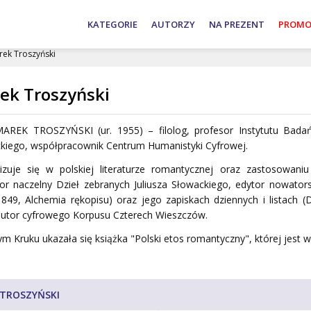
Adam
Andrzej
Wojciech
KATEGORIE
AUTORZY
NA PREZENT
PROMO
Bujak
Nowak
Roszkowski
rek Troszyński
ek Troszyński
 MAREK TROSZYŃSKI
(ur. 1955) – filolog, profesor Instytutu Badań
kiego, współpracownik Centrum Humanistyki Cyfrowej.
lizuje się w polskiej literaturze romantycznej oraz zastosowani
or naczelny
Dzieł zebranych
Juliusza Słowackiego, edytor nowator
1849
,
Alchemia rękopisu
) oraz jego zapiskach dziennych i listach (
D
utor cyfrowego Korpusu Czterech Wieszczów.
ym Kruku ukazała się książka "Polski etos romantyczny", kt
órej jest 
TROSZYŃSKI